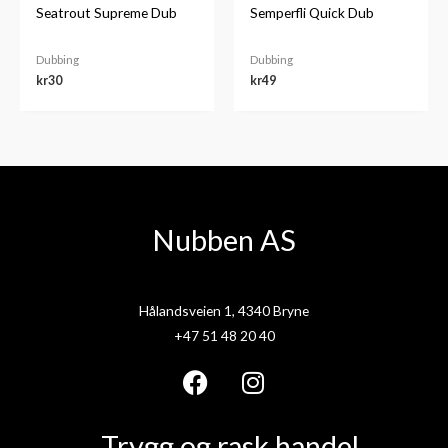
Seatrout Supreme Dub
Semperfli Quick Dub
Dubbing
Dubbing
kr
30
kr
49
Nubben AS
Hålandsveien 1, 4340 Bryne
+47 51 48 20 40
F
I
a
n
Trygg og rask handel