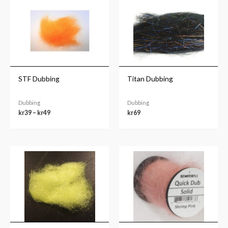
kr39
til
kr49
STF Dubbing
Titan Dubbing
Dubbing
Dubbing
kr
39
–
kr
49
kr
69