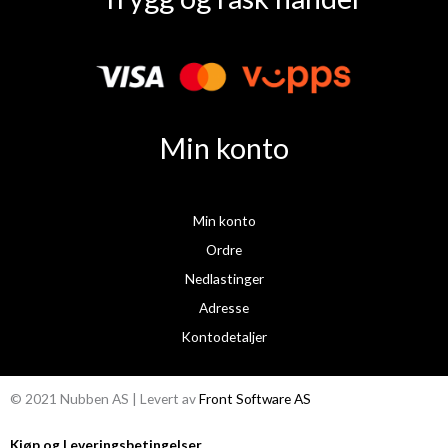
c
s
e
t
b
a
o
g
o
r
k
a
Min konto
m
Min konto
Ordre
Nedlastinger
Adresse
Kontodetaljer
© 2021 Nubben AS | Levert av
Front Software AS
Kjøp og Leveringsbetingelser