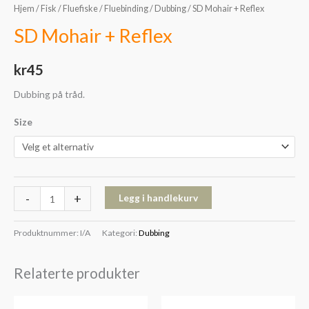
Hjem
/
Fisk
/
Fluefiske
/
Fluebinding
/
Dubbing
/ SD Mohair + Reflex
SD Mohair + Reflex
kr
45
Dubbing på tråd.
Size
-
+
Legg i handlekurv
Produktnummer:
I/A
Kategori:
Dubbing
Relaterte produkter
Prisområde: