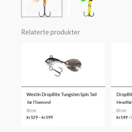
Relaterte produkter
Prisområde:
kr129
til
kr199
Westin DropBite Tungsten Spin Tail
DropBit
Jig Diamond
Headlig
Ørret
Ørret
kr
129
–
kr
199
kr
149
–