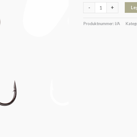
-
+
Le
Produktnummer:
I/A
Kateg