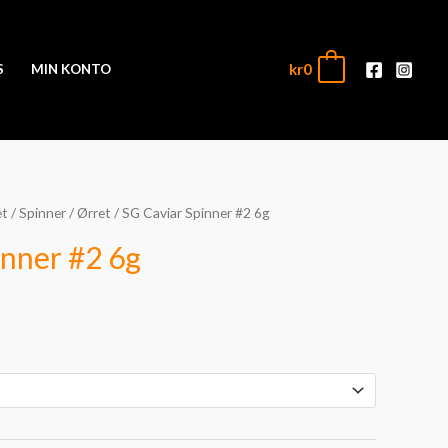
kr
0
0
S
MIN KONTO
et
/
Spinner
/
Ørret
/ SG Caviar Spinner #2 6g
inner #2 6g