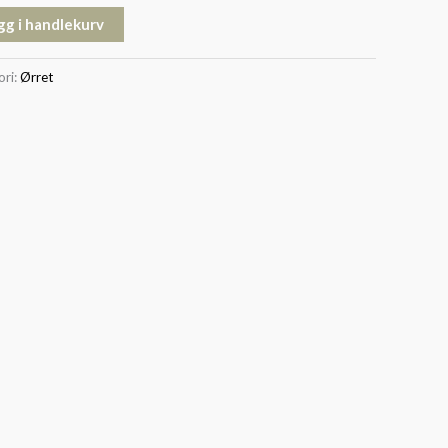
gg i handlekurv
ori:
Ørret