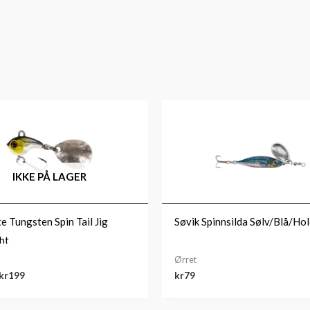
Prisområde:
kr149
til
kr199
IKKE PÅ LAGER
e Tungsten Spin Tail Jig
Søvik Spinnsilda Sølv/Blå/Ho
ht
Ørret
kr
199
kr
79