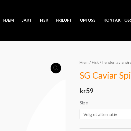
HJEM
JAKT
FISK
FRILUFT
OM OSS
KONTAKT OS
SG
Hjem
/
Fisk
/
I enden av snør
Caviar
SG Caviar Sp
Spinner
#2
kr
59
6g
antall
Size