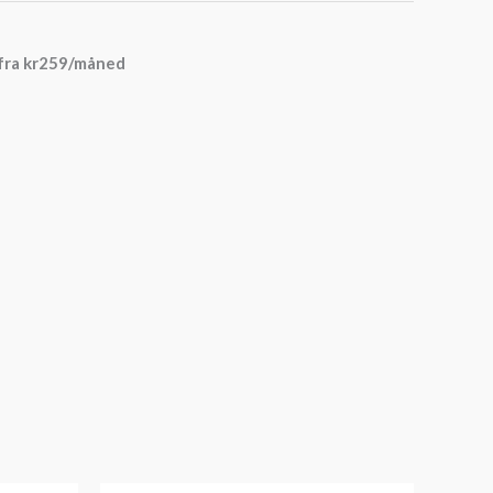
fra
kr
259
/måned