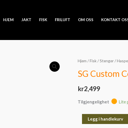
HJEM
JAKT
FISK
FRILUFT
OM OSS
KONTAKT OS
SG
Hjem
/
Fisk
/
Stenger
/
Haspe
Custom
SG Custom Co
Coastal
spin
kr
2,499
2pc
-
Tilgjengelighet
Lite 
9ft
7-
Legg i handlekurv
23g