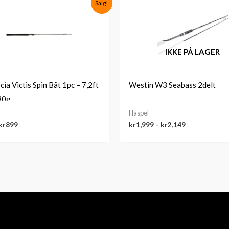
Salg!
pris
pris
kr1,999
var:
er:
til
kr1,499.
kr899.
kr2,149
IKKE PÅ LAGER
ia Victis Spin Båt 1pc – 7,2ft
Westin W3 Seabass 2delt
30g
Haspel
kr
899
kr
1,999
–
kr
2,149