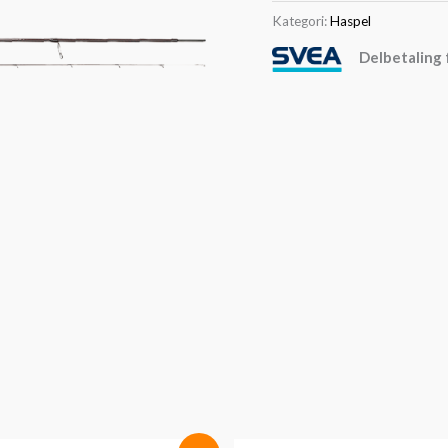
antall
Kategori:
Haspel
Delbetaling 
Opprinnelig
Nåværende
Prisområde: