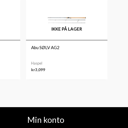
IKKE PÅ LAGER
Abu SØLV AG2
Haspel
kr
3,099
Min konto