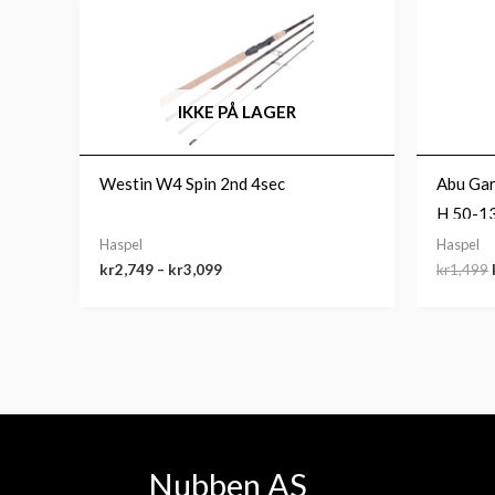
kr2,749
til
kr3,099
IKKE PÅ LAGER
Westin W4 Spin 2nd 4sec
Abu Garc
H 50-1
Haspel
Haspel
kr
2,749
–
kr
3,099
kr
1,499
Nubben AS