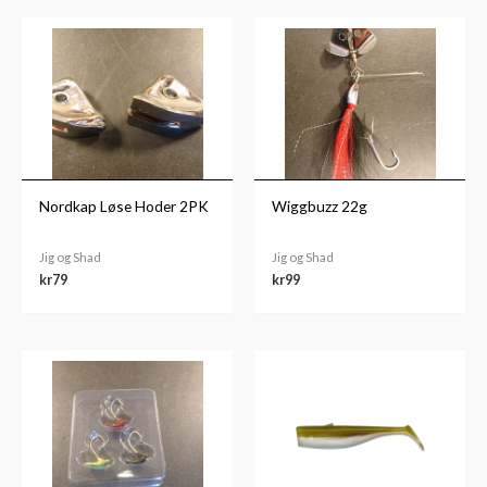
Nordkap Løse Hoder 2PK
Wiggbuzz 22g
Jig og Shad
Jig og Shad
kr
79
kr
99