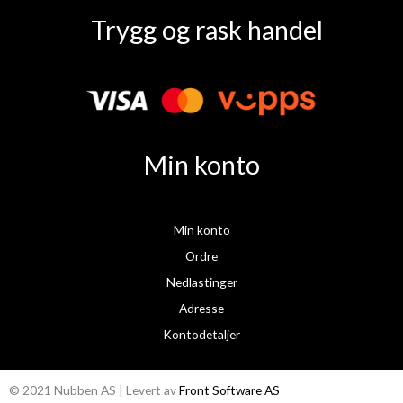
a
n
Trygg og rask handel
c
s
e
t
b
a
o
g
o
r
k
a
Min konto
m
Min konto
Ordre
Nedlastinger
Adresse
Kontodetaljer
© 2021 Nubben AS | Levert av
Front Software AS