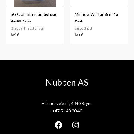
SG Crab Standup Jighead
Minnow WL Tail 8cm 6g
4g #8 3pcs
5stk.
Gjedde/Predator agn
Jig og Shad
kr
49
kr
99
Nubben AS
Hålandsveien 1, 4340 Bryne
+47 51 48 20 40
F
I