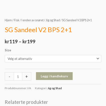
Hjem
/
Fisk
/
I enden av snøret
/
Jig og Shad
/ SG Sandeel V2 BPS 2+1
SG Sandeel V2 BPS 2+1
kr
119
–
kr
199
Size
-
+
Legg i handlekurv
Produktnummer:
I/A
Kategori:
Jig og Shad
Relaterte produkter