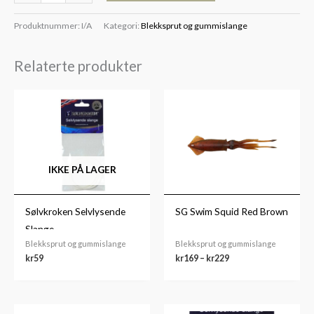
Produktnummer:
I/A
Kategori:
Blekksprut og gummislange
Relaterte produkter
Prisområde:
kr169
til
kr229
IKKE PÅ LAGER
Sølvkroken Selvlysende
SG Swim Squid Red Brown
Slange
Blekksprut og gummislange
Blekksprut og gummislange
kr
59
kr
169
–
kr
229
Prisområde:
Prisområde: