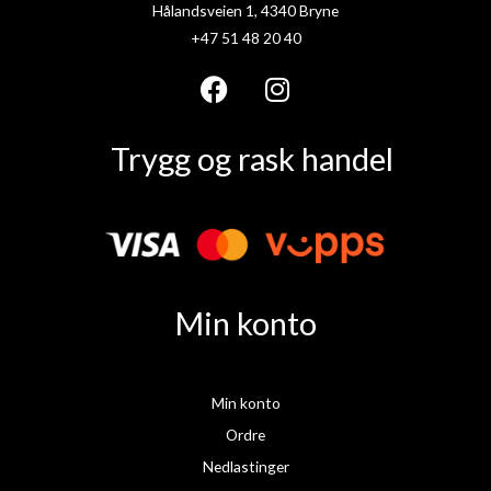
Hålandsveien 1, 4340 Bryne
+47 51 48 20 40
F
I
a
n
Trygg og rask handel
c
s
e
t
b
a
o
g
o
r
k
a
Min konto
m
Min konto
Ordre
Nedlastinger