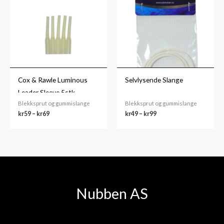
kr59
kr49
til
til
kr69
kr99
Cox & Rawle Luminous
Selvlysende Slange
Leader Sleeve 5stk.
Blekksprut og gummislange
Blekksprut og gummislange
kr
59
–
kr
69
kr
49
–
kr
99
Nubben AS