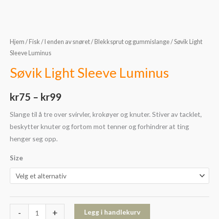
Hjem
/
Fisk
/
I enden av snøret
/
Blekksprut og gummislange
/ Søvik Light
Sleeve Luminus
Søvik Light Sleeve Luminus
kr
75
–
kr
99
Slange til å tre over svirvler, krokøyer og knuter. Stiver av tacklet,
beskytter knuter og fortom mot tenner og forhindrer at ting
henger seg opp.
Size
-
+
Legg i handlekurv