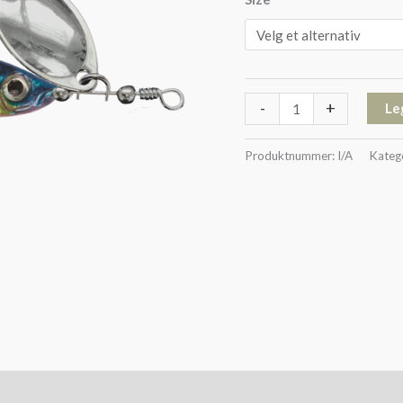
-
+
Le
Produktnummer:
I/A
Kateg