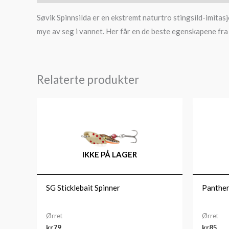
Søvik Spinnsilda er en ekstremt naturtro stingsild-imitas
mye av seg i vannet. Her får en de beste egenskapene fra 
Relaterte produkter
IKKE PÅ LAGER
SG Sticklebait Spinner
Panther
Ørret
Ørret
kr
79
kr
85