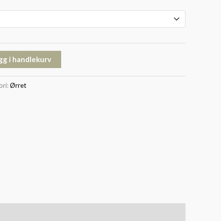
gg i handlekurv
ori:
Ørret