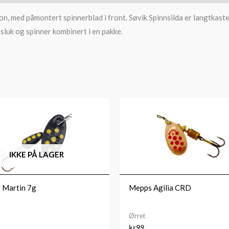
jon, med påmontert spinnerblad i front. Søvik Spinnsilda er langtkast
sluk og spinner kombinert i en pakke.
IKKE PÅ LAGER
 Martin 7g
Mepps Agilia CRD
Ørret
kr
99