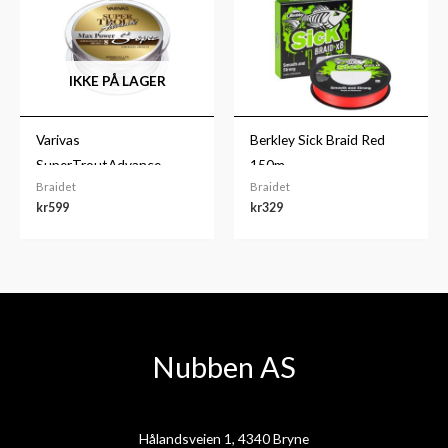
IKKE PÅ LAGER
Varivas
Berkley Sick Braid Red
SuperTroutAdvance
150m
Braidet
Braidet
200m
kr
599
kr
329
Nubben AS
Hålandsveien 1, 4340 Bryne