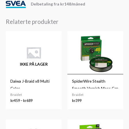
Delbetaling fra
kr
148
/måned
Relaterte produkter
Prisområde:
kr459
til
kr689
IKKE PÅ LAGER
Daiwa J-Braid x8 Multi
SpiderWire Stealth
Color
Smooth Varnish Moss Grn
Braidet
Braidet
150m
kr
459
–
kr
689
kr
399