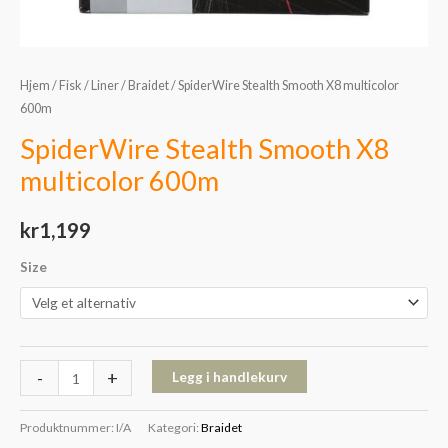
Hjem
/
Fisk
/
Liner
/
Braidet
/ SpiderWire Stealth Smooth X8 multicolor
600m
SpiderWire Stealth Smooth X8
multicolor 600m
kr
1,199
Size
-
+
Legg i handlekurv
Produktnummer:
I/A
Kategori:
Braidet