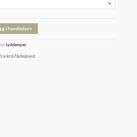
gg i handlekurv
ori:
Lyddemper
fra
kr
676
/måned