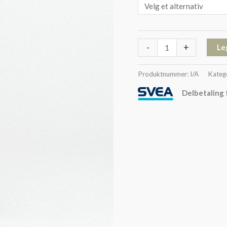
-
+
Le
Produktnummer:
I/A
Kateg
Delbetaling 