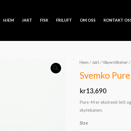
HJEM
JAKT
FISK
FRILUFT
OM OSS
KONTAKT OS
Svemko
Hjem
/
Jakt
/
Våpentilbehør
/
Pure
Svemko Pure
M
antall
kr
13,690
Pure-M er ekstremt lett og 
skytebanen.
Size