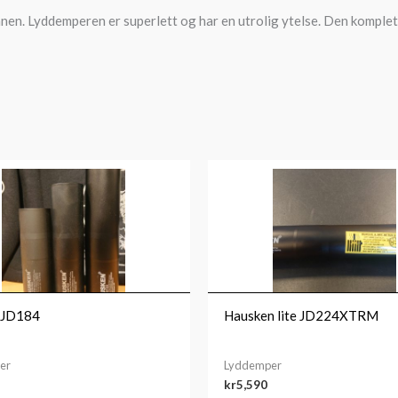
anen. Lyddemperen er superlett og har en utrolig ytelse. Den komple
 JD184
Hausken lite JD224XTRM
er
Lyddemper
kr
5,590