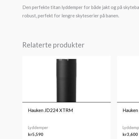
Den perfekte titan lyddemper for både jakt og på skyteb
robust, perfekt for lengre skyteserier på banen.
Relaterte produkter
Hauken JD224 XTRM
Hauken
Lyddemper
Lyddemp
kr
5,590
kr
3,600