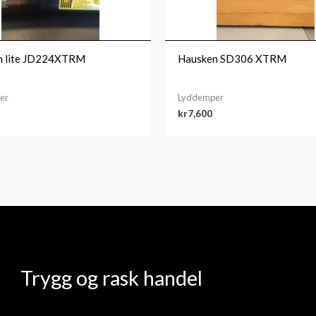
n lite JD224XTRM
Hausken SD306 XTRM
er
Lyddemper
kr
7,600
Trygg og rask handel