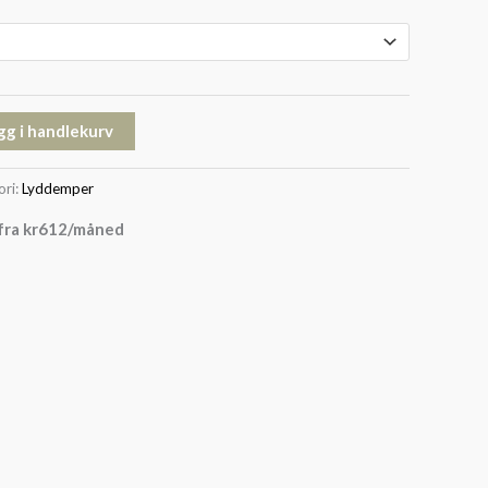
gg i handlekurv
ori:
Lyddemper
fra
kr
612
/måned