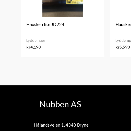
Hausken lite JD224
Hauske
Lyddemper
Lyddemp
kr
4,190
kr
5,590
Nubben AS
Hålandsveien 1, 4340 Bryne