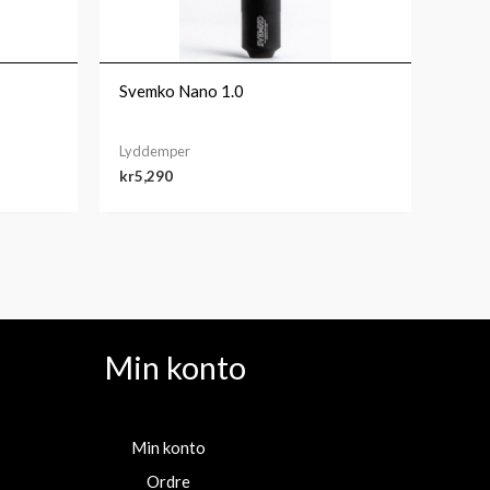
Svemko Nano 1.0
Lyddemper
kr
5,290
Min konto
Min konto
Ordre