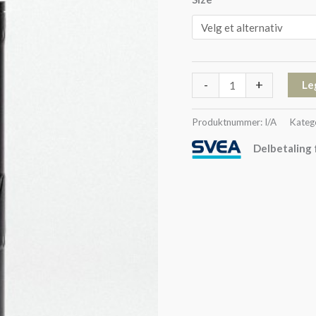
-
+
Le
Produktnummer:
I/A
Kateg
Delbetaling 