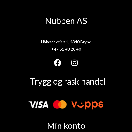
Nubben AS
Hålandsveien 1, 4340 Bryne
+47 51 48 20 40
F
I
a
n
Trygg og rask handel
c
s
e
t
b
a
o
g
o
r
k
a
Min konto
m