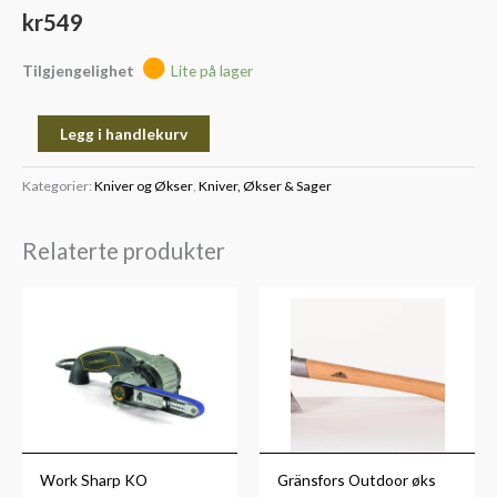
kr
549
Tilgjengelighet
Lite på lager
Legg i handlekurv
Kategorier:
Kniver og Økser
,
Kniver, Økser & Sager
Relaterte produkter
Work Sharp KO
Gränsfors Outdoor øks