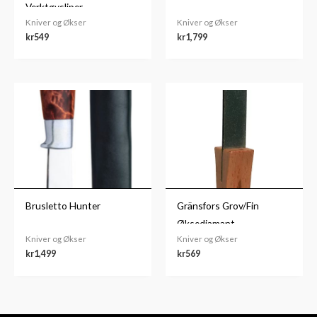
Verktøysliper
Kniver og Økser
Kniver og Økser
kr
549
kr
1,799
Brusletto Hunter
Gränsfors Grov/Fin
Øksediamant
Kniver og Økser
Kniver og Økser
kr
1,499
kr
569