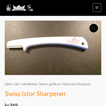
Hopp
rett
til
innholdet
Swiss
Istor
Sharpener
antall
Hjem
/
Jakt
/
Jakt tilbehør
/
Kniver og Økser
/ Swiss Istor Sharpener
Swiss Istor Sharpener
kr
349