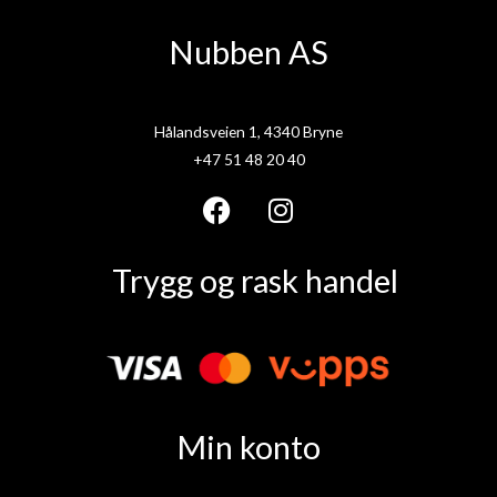
Nubben AS
Hålandsveien 1, 4340 Bryne
+47 51 48 20 40
F
I
a
n
Trygg og rask handel
c
s
e
t
b
a
o
g
o
r
k
a
Min konto
m