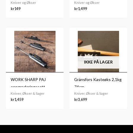
Kniver og Økser
Kniver og Økser
kr
149
kr
1,499
IKKE PÅ LAGER
WORK SHARP PAJ
Gränsfors Kasteøks 2,1kg
oppgraderingssett
74cm
Kniver, Økser & Sager
Kniver, Økser & Sager
kr
1,459
kr
3,699