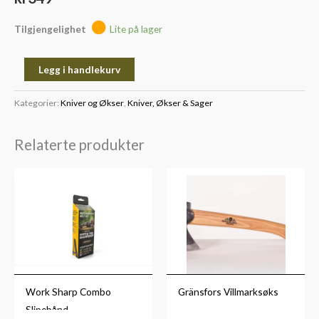
Tilgjengelighet
Lite på lager
Legg i handlekurv
Kategorier:
Kniver og Økser
,
Kniver, Økser & Sager
Relaterte produkter
Work Sharp Combo
Gränsfors Villmarksøks
Slipebånd