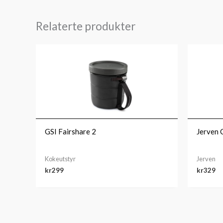
Relaterte produkter
GSI Fairshare 2
Jerven 
Kokeutstyr
Jerven
kr
299
kr
329