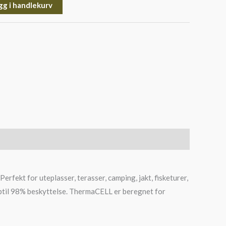
gg i handlekurv
erfekt for uteplasser, terasser, camping, jakt, fisketurer,
 opptil 98% beskyttelse. ThermaCELL er beregnet for