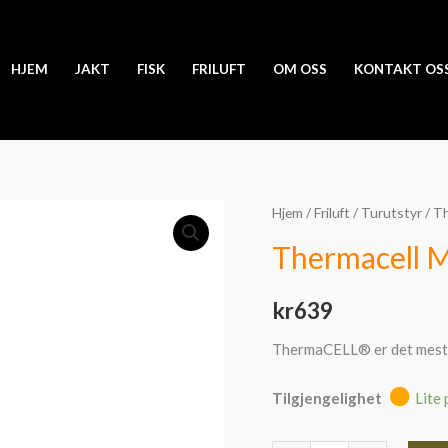
HJEM
JAKT
FISK
FRILUFT
OM OSS
KONTAKT OS
Thermacell
Hjem
/
Friluft
/
Turutstyr
/ T
Myggjager
Thermacell 
MR300
antall
kr
639
ThermaCELL® er det mest 
Tilgjengelighet
Lite 