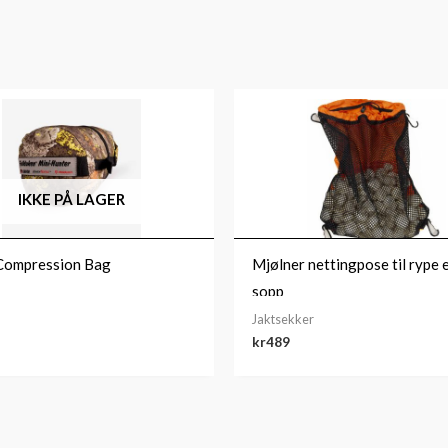
IKKE PÅ LAGER
Compression Bag
Mjølner nettingpose til rype e
sopp
Jaktsekker
kr
489