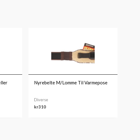
ller
Nyrebelte M/Lomme Til Varmepose
Diverse
kr
310