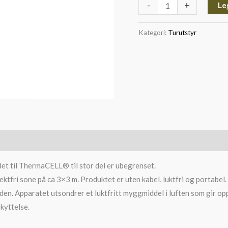
-
+
Le
Kategori:
Turutstyr
et til ThermaCELL® til stor del er ubegrenset.
ktfri sone på ca 3×3 m. Produktet er uten kabel, luktfri og portabel. P
er den. Apparatet utsondrer et luktfritt myggmiddel i luften som gir
kyttelse.