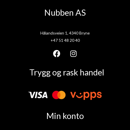
Nubben AS
Hålandsveien 1, 4340 Bryne
+47 51 48 20 40
F
I
a
n
Trygg og rask handel
c
s
e
t
b
a
o
g
o
r
k
a
Min konto
m