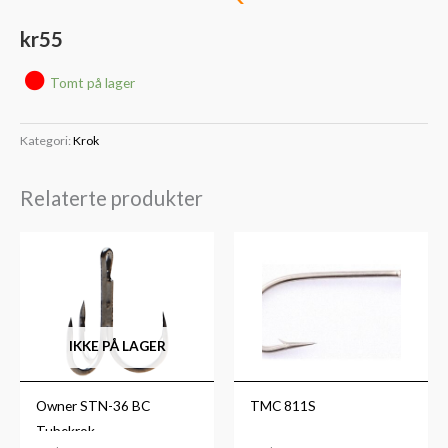
kr
55
Tomt på lager
Kategori:
Krok
Relaterte produkter
Prisområde:
kr139
til
kr149
IKKE PÅ LAGER
Owner STN-36 BC
TMC 811S
Tubekrok