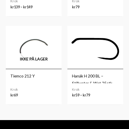
Krok
Krok
kr
139
–
kr
149
kr
79
Prisområde:
kr59
til
kr79
IKKE PÅ LAGER
Tiemco 212 Y
Hanák H 200 BL –
Stillwater & Wet 25stk.
Krok
Krok
kr
69
kr
59
–
kr
79