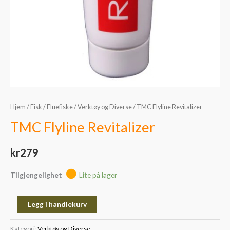
Hjem
/
Fisk
/
Fluefiske
/
Verktøy og Diverse
/ TMC Flyline Revitalizer
TMC Flyline Revitalizer
kr
279
Tilgjengelighet
Lite på lager
Legg i handlekurv
Kategori:
Verktøy og Diverse