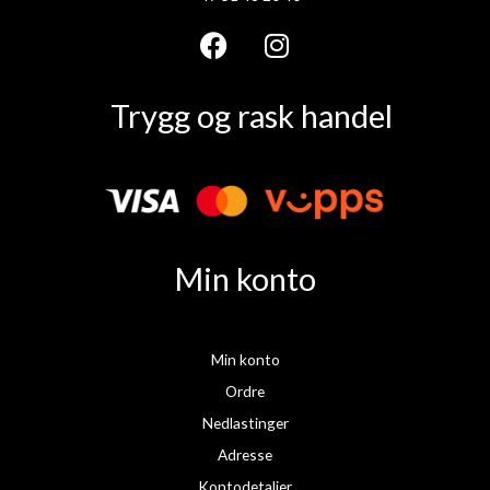
F
I
a
n
Trygg og rask handel
c
s
e
t
b
a
o
g
o
r
k
a
Min konto
m
Min konto
Ordre
Nedlastinger
Adresse
Kontodetaljer