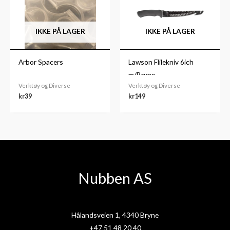
IKKE PÅ LAGER
IKKE PÅ LAGER
Arbor Spacers
Lawson Flilekniv 6ich
m/Bryne
Verktøy og Diverse
Verktøy og Diverse
kr
39
kr
149
Nubben AS
Hålandsveien 1, 4340 Bryne
+47 51 48 20 40