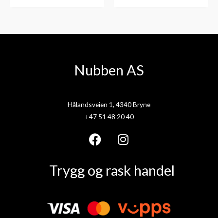
Nubben AS
Hålandsveien 1, 4340 Bryne
+47 51 48 20 40
F
I
a
n
Trygg og rask handel
c
s
e
t
b
a
o
g