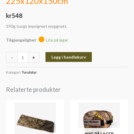
225x120x150cm
kr
548
190g tungt imprignert myggnett.
Tilgjengelighet
Lite på lager
-
+
Legg i handlekurv
Kategori:
Turutstyr
Relaterte produkter
IKKE PÅ LAGER