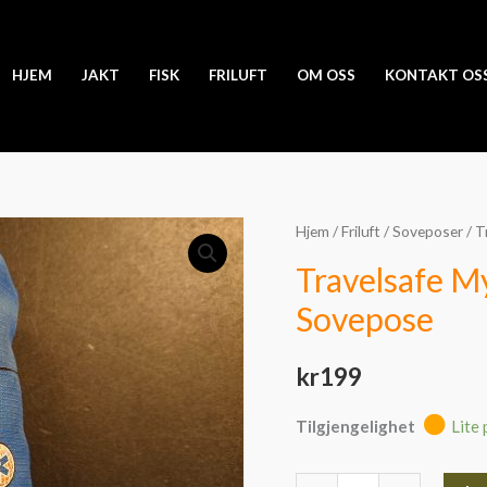
HJEM
JAKT
FISK
FRILUFT
OM OSS
KONTAKT OS
Travelsafe
Hjem
/
Friluft
/
Soveposer
/ T
Myggnett
Travelsafe My
til
Sovepose
bruk
over
kr
199
Sovepose
antall
Tilgjengelighet
Lite 