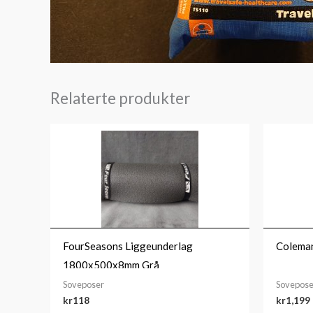
Relaterte produkter
FourSeasons Liggeunderlag
Coleman
1800x500x8mm Grå
Soveposer
Sovepose
kr
118
kr
1,199