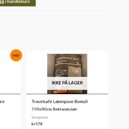
gg i handlekurv
Salg!
IKKE PÅ LAGER
ure
Travelsafe Lakenpose Bomull
220x90cm Rektangulær
Soveposer
kr
378