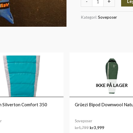
-
+
Le
Kategori:
Soveposer
Opprinnelig
Nåværende
pris
pris
var:
er:
kr4,799.
kr3,999.
IKKE PÅ LAGER
 Silverton Comfort 350
Grüezi Bipod Downwool Nat
r
Soveposer
kr
4,799
kr
3,999