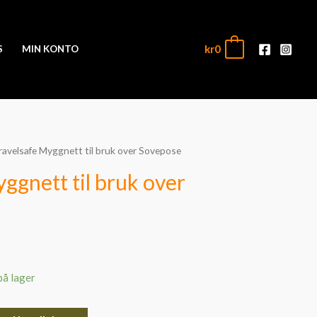
kr
0
0
S
MIN KONTO
ravelsafe Myggnett til bruk over Sovepose
ggnett til bruk over
på lager