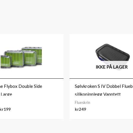
Prisområde:
kr169
til
kr199
IKKE PÅ LAGER
ne Flybox Double Side
Sølvkroken S IV Dobbel Flue
e Large
silikoninnlegg Vanntett
Flueskrin
kr
199
kr
249