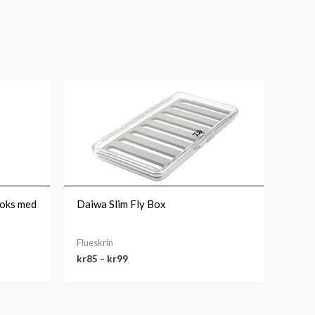
Prisområde:
kr85
til
kr99
boks med
Daiwa Slim Fly Box
Flueskrin
kr
85
–
kr
99