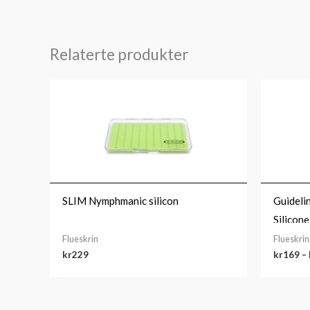
Relaterte produkter
SLIM Nymphmanic silicon
Guideli
Silicon
Flueskrin
Flueskrin
kr
229
kr
169
–