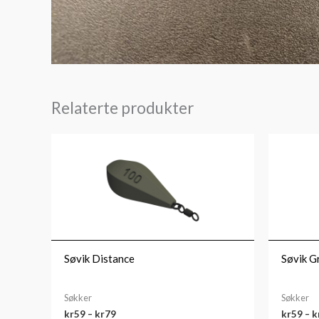
Relaterte produkter
Prisområde:
kr59
til
kr79
Søvik Distance
Søvik G
Søkker
Søkker
kr
59
–
kr
79
kr
59
–
k