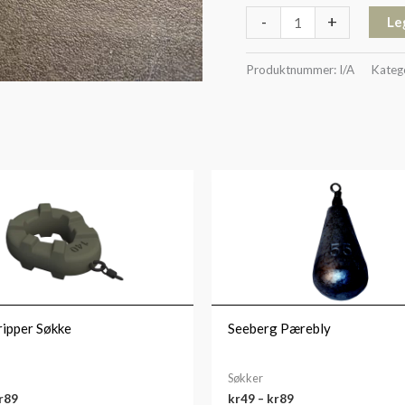
-
+
Le
Produktnummer:
I/A
Kateg
Prisområde:
Prisområde:
kr59
kr49
til
til
kr89
kr89
ripper Søkke
Seeberg Pærebly
Søkker
r
89
kr
49
–
kr
89