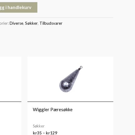
gg i handlekurv
orier:
Diverse
,
Søkker
,
Tilbudsvarer
Prisområde:
kr35
til
kr129
Wiggler Pæresøkke
Søkker
kr
35
–
kr
129