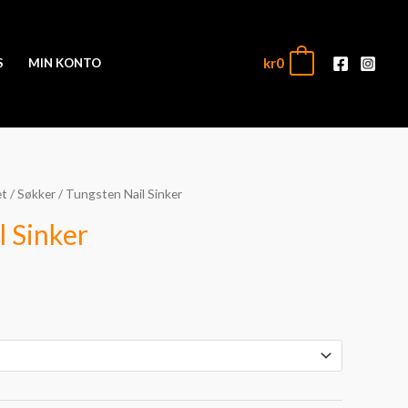
kr
0
0
S
MIN KONTO
et
/
Søkker
/ Tungsten Nail Sinker
ende
l Sinker