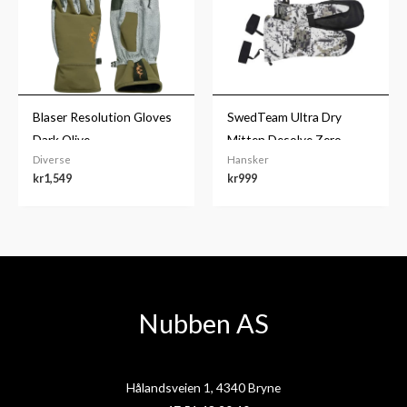
Blaser Resolution Gloves
SwedTeam Ultra Dry
Dark Olive
Mitten Desolve Zero
Diverse
Hansker
kr
1,549
kr
999
Nubben AS
Hålandsveien 1, 4340 Bryne