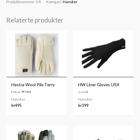
Produktnummer:
I/A
Kategori:
Hansker
Relaterte produkter
Hestra Wool Pile Terry
HW Liner Gloves USX
Liner (Fält)
svart
Hansker
Hansker
kr
495
kr
399