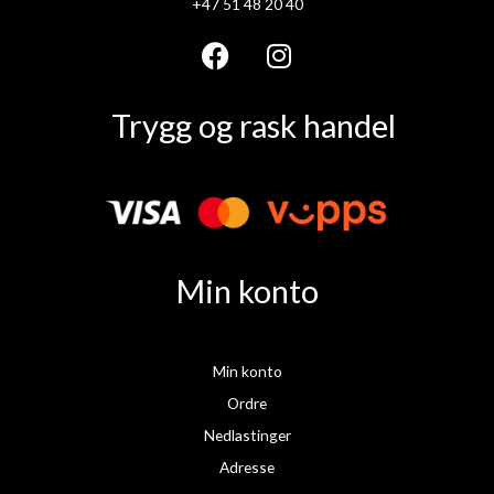
+47 51 48 20 40
F
I
a
n
Trygg og rask handel
c
s
e
t
b
a
o
g
o
r
k
a
Min konto
m
Min konto
Ordre
Nedlastinger
Adresse