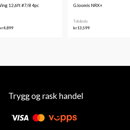
ing 12,6ft #7/8 4pc
G.loomis NRX+
Tohånds
kr
4,899
kr
13,599
Trygg og rask handel