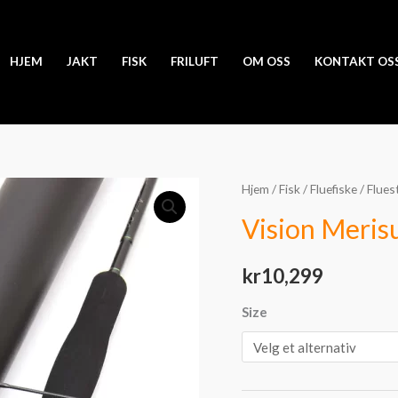
HJEM
JAKT
FISK
FRILUFT
OM OSS
KONTAKT OS
Vision
Hjem
/
Fisk
/
Fluefiske
/
Flues
Merisuola
Vision Meris
Musky
antall
kr
10,299
Size