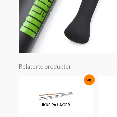
Relaterte produkter
Opprinnelig
Nåværende
Salg!
pris
pris
var:
er:
kr4,249.
kr2,499.
IKKE PÅ LAGER