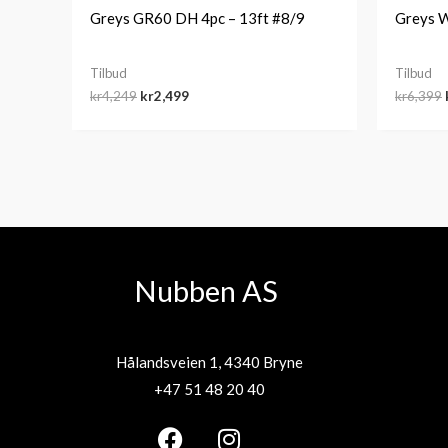
Greys GR60 DH 4pc – 13ft #8/9
Greys W
Tilbud
Tilbud
kr
4,249
kr
2,499
kr
6,399
Nubben AS
Hålandsveien 1, 4340 Bryne
+47 51 48 20 40