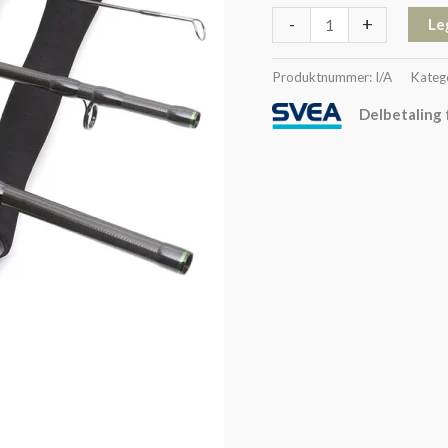
-
+
Le
Produktnummer:
I/A
Kateg
Delbetaling 