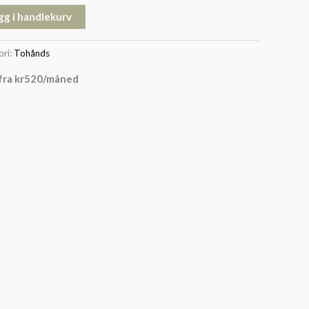
gg i handlekurv
ori:
Tohånds
fra
kr
520
/måned