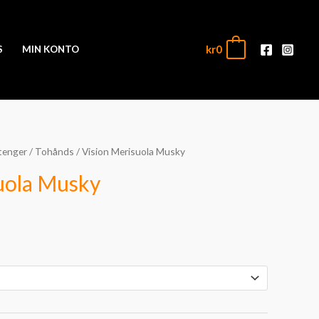
kr
0
0
S
MIN KONTO
tenger
/
Tohånds
/ Vision Merisuola Musky
uola Musky