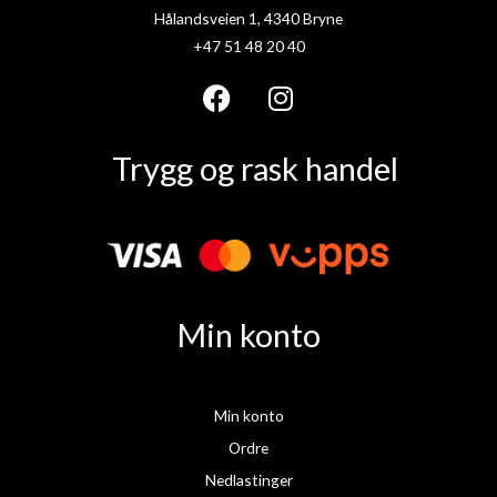
Hålandsveien 1, 4340 Bryne
+47 51 48 20 40
F
I
a
n
Trygg og rask handel
c
s
e
t
b
a
o
g
o
r
k
a
Min konto
m
Min konto
Ordre
Nedlastinger