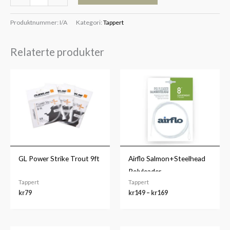
Produktnummer:
I/A
Kategori:
Tappert
Relaterte produkter
Prisområde:
kr149
til
kr169
GL Power Strike Trout 9ft
Airflo Salmon+Steelhead
Polyleader
Tappert
Tappert
kr
79
kr
149
–
kr
169