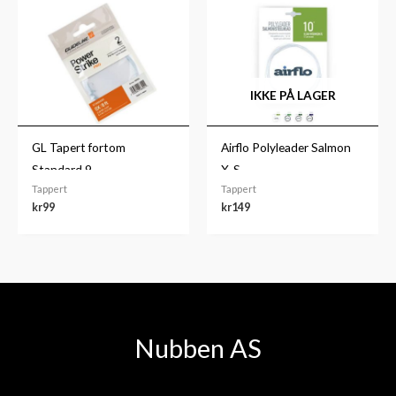
IKKE PÅ LAGER
GL Tapert fortom
Airflo Polyleader Salmon
Standard 9
X-S
Tappert
Tappert
kr
99
kr
149
Nubben AS