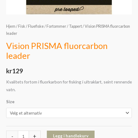
Hjem
/
Fisk
/
Fluefiske
/
Fortommer
/
Tappert
/ Vision PRISMA fluorcarbon
leader
Vision PRISMA fluorcarbon
leader
kr
129
Kvalitets fortom i fluorkarbon for fisking i ultraklart, seint rennende
vatn.
Size
-
+
Legg i handlekurv