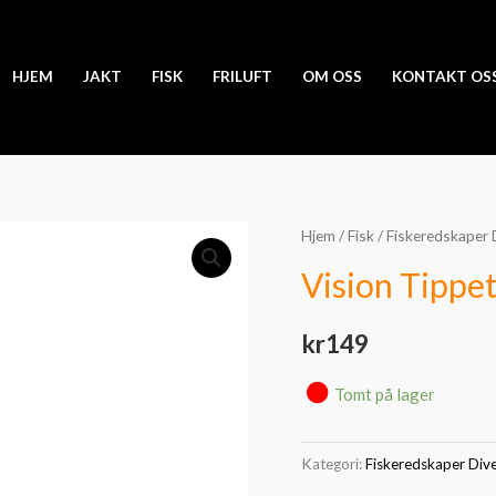
HJEM
JAKT
FISK
FRILUFT
OM OSS
KONTAKT OS
Hjem
/
Fisk
/
Fiskeredskaper 
Vision Tippe
kr
149
Tomt på lager
Kategori:
Fiskeredskaper Div