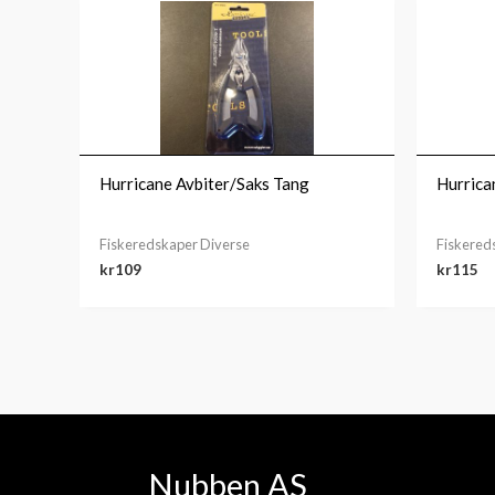
Hurricane Avbiter/Saks Tang
Hurrica
Fiskeredskaper Diverse
Fiskered
kr
109
kr
115
Nubben AS