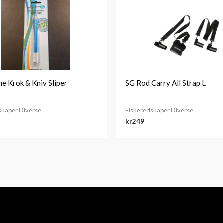
ne Krok & Kniv Sliper
SG Rod Carry All Strap L
skaper Diverse
Fiskeredskaper Diverse
kr
249