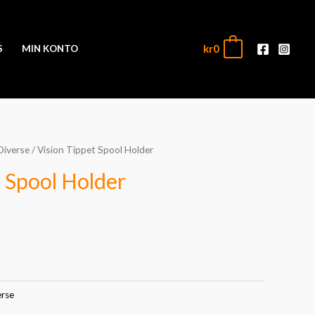
kr
0
0
S
MIN KONTO
Diverse
/ Vision Tippet Spool Holder
t Spool Holder
erse