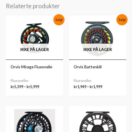
Relaterte produkter
Prisområde:
Prisområde:
Salg!
Salg!
kr5,399
kr1,949
til
til
kr5,999
kr1,999
IKKE PÅ LAGER
IKKE PÅ LAGER
Orvis Mirage Fluesnelle
Orvis Battenkill
Fluesneller
Fluesneller
kr
5,399
–
kr
5,999
kr
1,949
–
kr
1,999
Prisområde:
Prisområde:
kr5,299
kr1,649
til
til
kr5,499
kr2,199