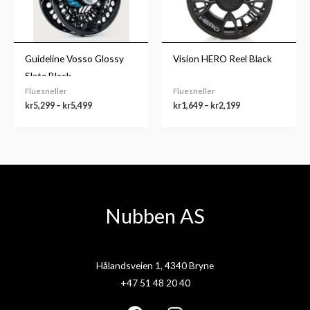
Guideline Vosso Glossy
Vision HERO Reel Black
Slate Black
Fluesneller
Fluesneller
kr
5,299
–
kr
5,499
kr
1,649
–
kr
2,199
Nubben AS
Hålandsveien 1, 4340 Bryne
+47 51 48 20 40