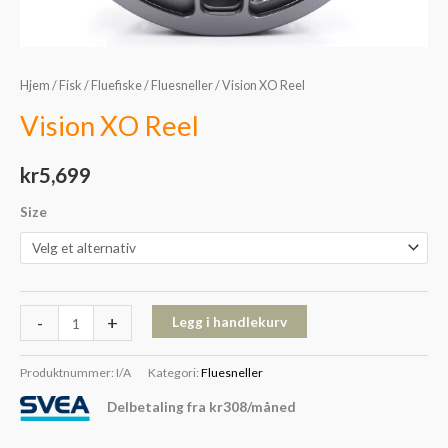
Hjem
/
Fisk
/
Fluefiske
/
Fluesneller
/ Vision XO Reel
Vision XO Reel
kr
5,699
Size
-
+
Legg i handlekurv
Produktnummer:
I/A
Kategori:
Fluesneller
Delbetaling fra
kr
308
/måned