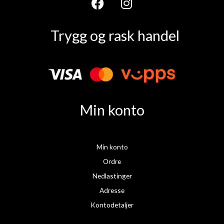
F
I
a
n
Trygg og rask handel
c
s
e
t
b
a
o
g
o
r
k
a
Min konto
m
Min konto
Ordre
Nedlastinger
Adresse
Kontodetaljer