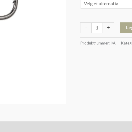
-
+
Le
Produktnummer:
I/A
Kateg