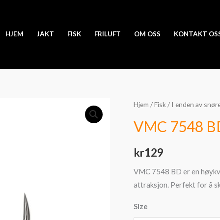
HJEM
JAKT
FISK
FRILUFT
OM OSS
KONTAKT OS
VMC
Hjem
/
Fisk
/
I enden av snør
7548
VMC 7548 BD
BD
Bladed
kr
129
Hybrid
2pk
VMC 7548 BD er en høykval
antall
attraksjon. Perfekt for å sk
Size