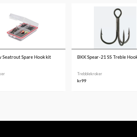
v Seatrout Spare Hook kit
BKK Spear-21 SS Treble Hoo
ker
Trebblekroker
kr
99