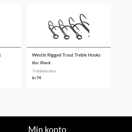
k
Westin Rigged Trout Treble Hooks
8pc Black
Trebblekroker
kr
74
Min konto