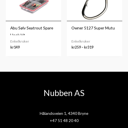
Abu Sølv Seatrout Spare
Owner 5127 Super Mutu
Hook kit
Enkelkroker
Enkelkroker
kr
149
kr
259
–
kr
319
Nubben AS
Hålandsveien 1, 4340 Bryne
+47 51 48 20 40