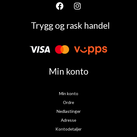
F
I
a
n
Trygg og rask handel
c
s
e
t
b
a
o
g
o
r
k
a
Min konto
m
Min konto
Ordre
Nedlastinger
Adresse
Kontodetaljer