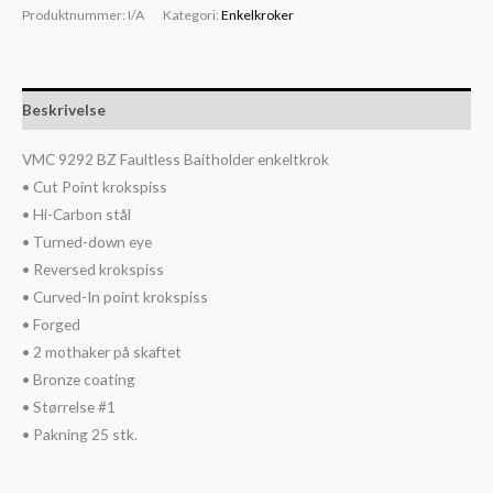
Produktnummer:
I/A
Kategori:
Enkelkroker
Beskrivelse
VMC 9292 BZ Faultless Baitholder enkeltkrok
• Cut Point krokspiss
• Hi-Carbon stål
• Turned-down eye
• Reversed krokspiss
• Curved-In point krokspiss
• Forged
• 2 mothaker på skaftet
• Bronze coating
• Størrelse #1
• Pakning 25 stk.