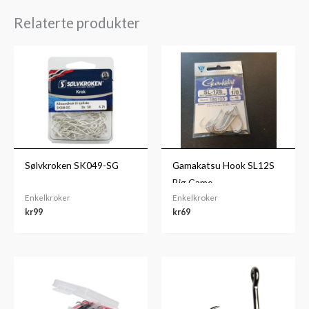
Relaterte produkter
Sølvkroken SK049-SG
Gamakatsu Hook SL12S
Big Game
Enkelkroker
Enkelkroker
kr
99
kr
69
Prisområde:
kr259
til
kr319