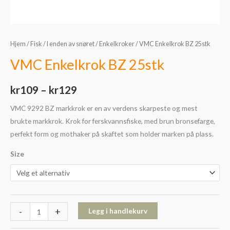
Hjem
/
Fisk
/
I enden av snøret
/
Enkelkroker
/ VMC Enkelkrok BZ 25stk
VMC Enkelkrok BZ 25stk
kr
109
–
kr
129
VMC 9292 BZ markkrok er en av verdens skarpeste og mest
brukte markkrok. Krok for ferskvannsfiske, med brun bronsefarge,
perfekt form og mothaker på skaftet som holder marken på plass.
Size
-
+
Legg i handlekurv