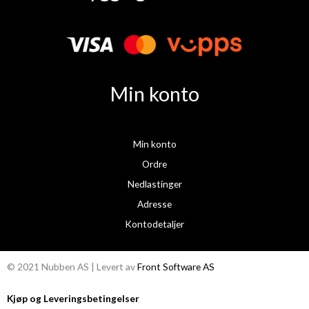
e
t
b
a
o
g
o
r
k
a
Min konto
m
Min konto
Ordre
Nedlastinger
Adresse
Kontodetaljer
© 2021 Nubben AS | Levert av
Front Software AS
Kjøp og Leveringsbetingelser