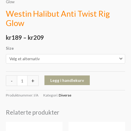
Glow
Westin Halibut Anti Twist Rig
Glow
kr
189
–
kr
209
Size
-
+
Legg i handlekurv
Produktnummer:
I/A
Kategori:
Diverse
Relaterte produkter
Prisområde:
Prisområde:
kr139
kr129