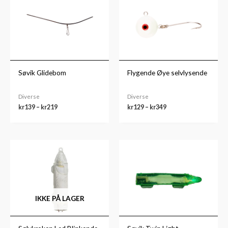
til
til
kr219
kr349
Søvik Glidebom
Flygende Øye selvlysende
Diverse
Diverse
kr
139
–
kr
219
kr
129
–
kr
349
Prisområde:
kr69
til
kr99
IKKE PÅ LAGER