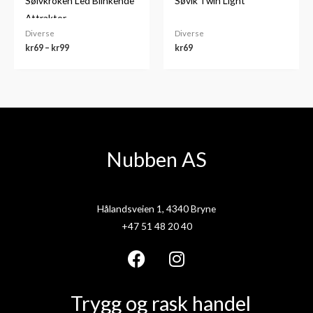
Sølvkroken Led Blinkende
Søvik Twin Light
Attraktor
Diverse
Diverse
kr
69
–
kr
99
kr
69
Nubben AS
Hålandsveien 1, 4340 Bryne
+47 51 48 20 40
F
I
a
n
Trygg og rask handel
c
s