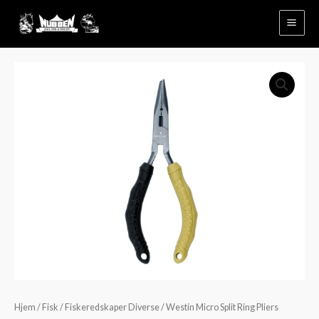
Hopp
rett
til
innholdet
Westin
Micro
Split
Ring
Pliers
Carbon
Steel
antall
Hjem
/
Fisk
/
Fiskeredskaper Diverse
/ Westin Micro Split Ring Pliers