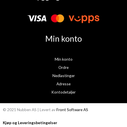
e
t
b
a
o
g
o
r
k
a
Min konto
m
Min konto
Ordre
Nedlastinger
Adresse
Kontodetaljer
© 2021 Nubben AS | Levert av
Front Software AS
Kjøp og Leveringsbetingelser