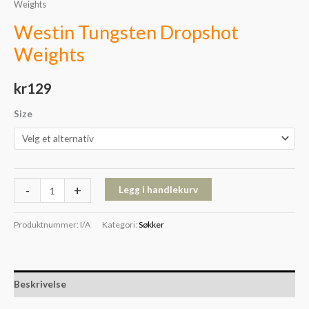
Weights
Westin Tungsten Dropshot
Weights
kr
129
Size
-
+
Legg i handlekurv
Produktnummer:
I/A
Kategori:
Søkker
Beskrivelse