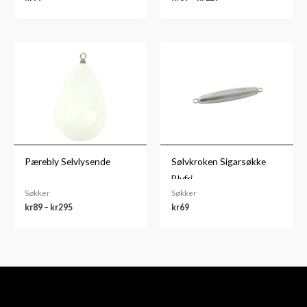
Prisområde:
kr89
til
kr295
Pærebly Selvlysende
Sølvkroken Sigarsøkke
Blyfri
Søkker
Søkker
kr
89
–
kr
295
kr
69