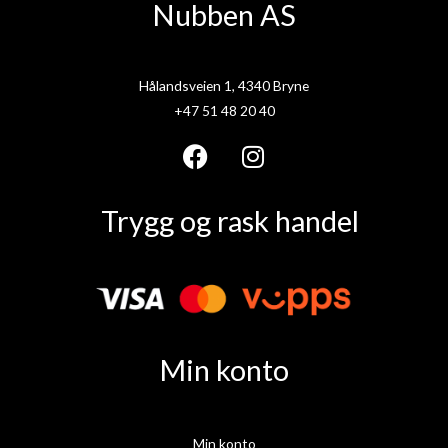
Nubben AS
Hålandsveien 1, 4340 Bryne
+47 51 48 20 40
F
I
a
n
Trygg og rask handel
c
s
e
t
b
a
o
g
o
r
k
a
Min konto
m
Min konto