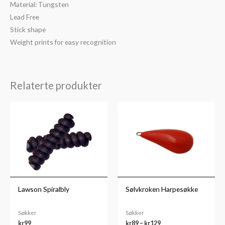
Material: Tungsten
Lead Free
Stick shape
Weight prints for easy recognition
Relaterte produkter
Prisområde:
kr89
til
kr129
Lawson Spiralbly
Sølvkroken Harpesøkke
Søkker
Søkker
kr
99
kr
89
–
kr
129