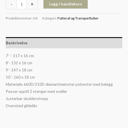
-
+
Legg i handlekurv
Produktnummer:
I/A
Kategori:
Futteral og Transporttuber
Beskrivelse
7′ – 117 x 16 cm
8′- 132 x 16 cm
9′- 147 x 18 cm
10´- 160 x 18 cm
Materiale: 660D/210D diamantmønster polyester med belegg
Passer opptil 2 stenger med sneller
Justerbar skulderstropp
Oversized glidelås