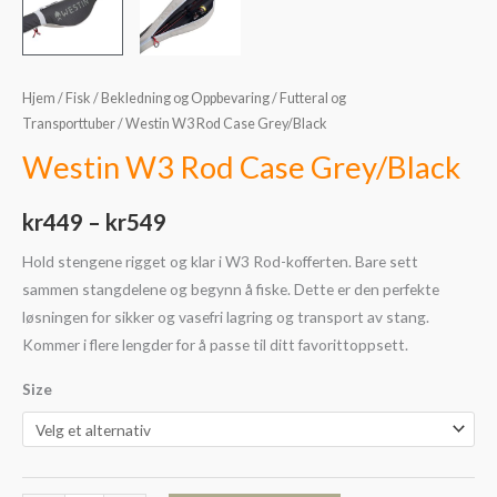
Hjem
/
Fisk
/
Bekledning og Oppbevaring
/
Futteral og
Transporttuber
/ Westin W3 Rod Case Grey/Black
Westin W3 Rod Case Grey/Black
kr
449
–
kr
549
Hold stengene rigget og klar i W3 Rod-kofferten. Bare sett
sammen stangdelene og begynn å fiske. Dette er den perfekte
løsningen for sikker og vasefri lagring og transport av stang.
Kommer i flere lengder for å passe til ditt favorittoppsett.
Size