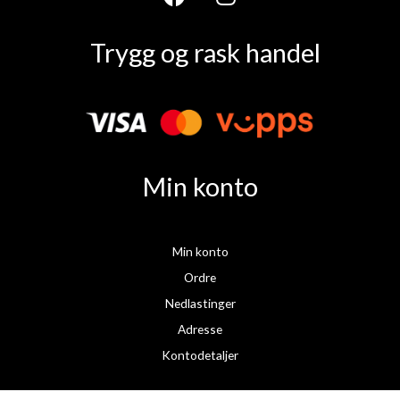
F
I
a
n
Trygg og rask handel
c
s
e
t
b
a
o
g
o
r
k
a
Min konto
m
Min konto
Ordre
Nedlastinger
Adresse
Kontodetaljer