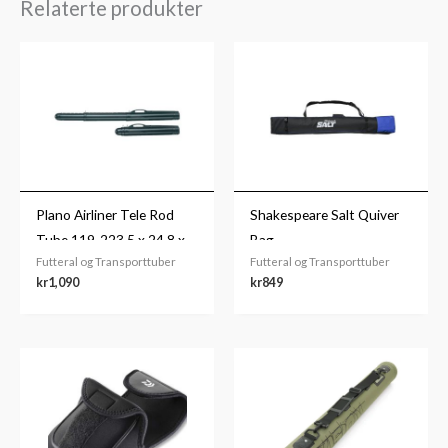
Relaterte produkter
Plano Airliner Tele Rod
Shakespeare Salt Quiver
Tube 119-223,5 x 24,8 x
Bag
Futteral og Transporttuber
Futteral og Transporttuber
14cm
kr
1,090
kr
849
Prisområde:
kr999
til
kr1,099