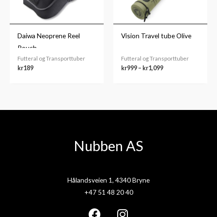
Daiwa Neoprene Reel
Vision Travel tube Olive
Pouch
Futteral og Transporttuber
Futteral og Transporttuber
kr
189
kr
999
–
kr
1,099
Nubben AS
Hålandsveien 1, 4340 Bryne
+47 51 48 20 40