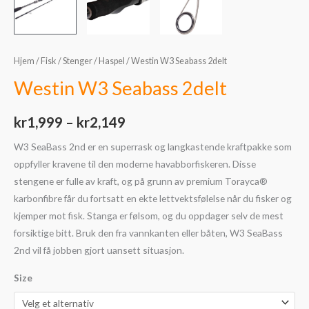
Hjem
/
Fisk
/
Stenger
/
Haspel
/ Westin W3 Seabass 2delt
Westin W3 Seabass 2delt
kr
1,999
–
kr
2,149
W3 SeaBass 2nd er en superrask og langkastende kraftpakke som
oppfyller kravene til den moderne havabborfiskeren. Disse
stengene er fulle av kraft, og på grunn av premium Torayca®
karbonfibre får du fortsatt en ekte lettvektsfølelse når du fisker og
kjemper mot fisk. Stanga er følsom, og du oppdager selv de mest
forsiktige bitt. Bruk den fra vannkanten eller båten, W3 SeaBass
2nd vil få jobben gjort uansett situasjon.
Size