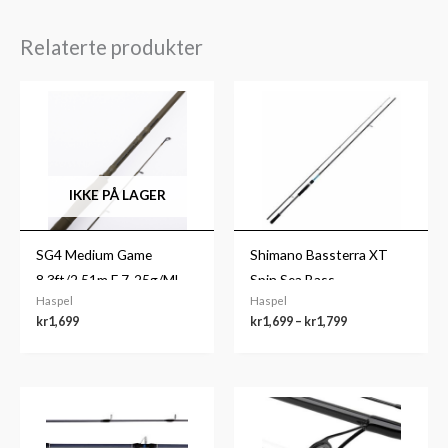
Relaterte produkter
Prisområde:
kr1,699
til
kr1,799
IKKE PÅ LAGER
SG4 Medium Game
Shimano Bassterra XT
8,3ft/2,51m F 7-25g/ML
Spin Sea Bass
Haspel
Haspel
2sec
kr
1,699
kr
1,699
–
kr
1,799
Prisområde:
kr519
til
kr639