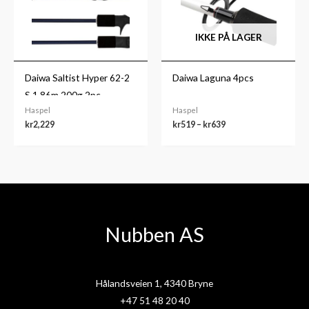
IKKE PÅ LAGER
Daiwa Saltist Hyper 62-2
Daiwa Laguna 4pcs
S 1,86m 200g 2pc
Haspel
Haspel
kr
2,229
kr
519
–
kr
639
Nubben AS
Hålandsveien 1, 4340 Bryne
+47 51 48 20 40