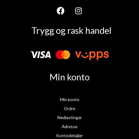
F
I
a
n
Trygg og rask handel
c
s
e
t
b
a
o
g
o
r
k
a
Min konto
m
Min konto
Ordre
Nedlastinger
Adresse
Kontodetaljer