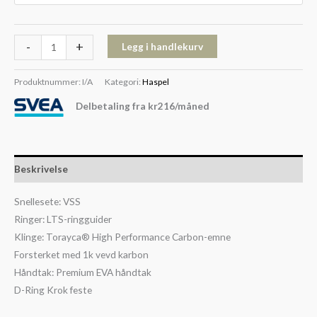
-
+
Legg i handlekurv
Produktnummer:
I/A
Kategori:
Haspel
Delbetaling fra
kr
216
/måned
Beskrivelse
Snellesete: VSS
Ringer: LTS-ringguider
Klinge: Torayca® High Performance Carbon-emne
Forsterket med 1k vevd karbon
Håndtak: Premium EVA håndtak
D-Ring Krok feste