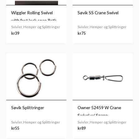
Wiggler Rolling Swivel
Søvik SS Crane Swivel
with fast lock snap 8stk.
Svivler, Hemper og Splittringer
Svivler, Hemper og Splittringer
kr
39
kr
75
Søvik Splittringer
Owner 52459 W Crane
Swivel w/ Snapp
Svivler, Hemper og Splittringer
Svivler, Hemper og Splittringer
kr
55
kr
89