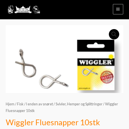
Hopp
rett
til
innholdet
Wiggler
Fluesnapper
10stk
antall
Hjem
/
Fisk
/
I enden av snøret
/
Svivler, Hemper og Splittringer
/ Wiggler
Fluesnapper 10stk
Wiggler Fluesnapper 10stk