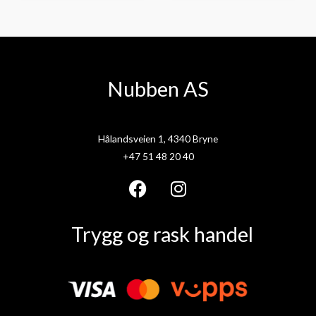
Nubben AS
Hålandsveien 1, 4340 Bryne
+47 51 48 20 40
F
I
a
n
Trygg og rask handel
c
s
e
t
b
a
o
g
o
r