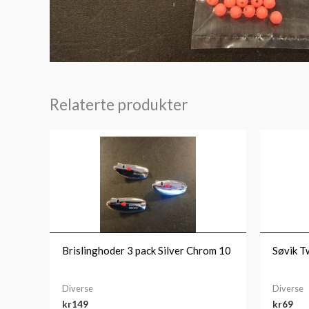
Relaterte produkter
Brislinghoder 3 pack Silver Chrom 10
Søvik T
Diverse
Diverse
kr
149
kr
69