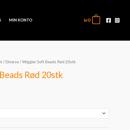
kr
0
0
S
MIN KONTO
et
/
Diverse
/ Wiggler Soft Beads Rød 20stk
mråde:
 Beads Rød 20stk