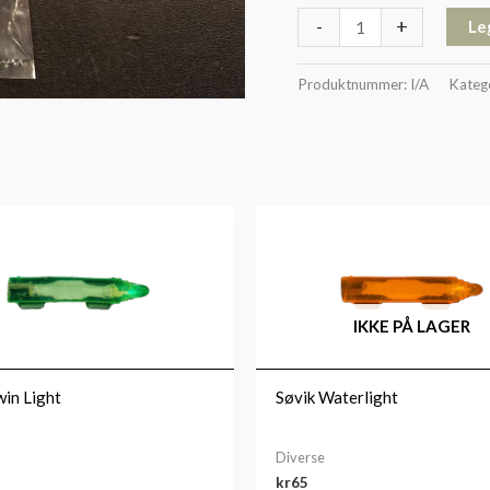
-
+
Le
Produktnummer:
I/A
Kateg
IKKE PÅ LAGER
win Light
Søvik Waterlight
Diverse
kr
65