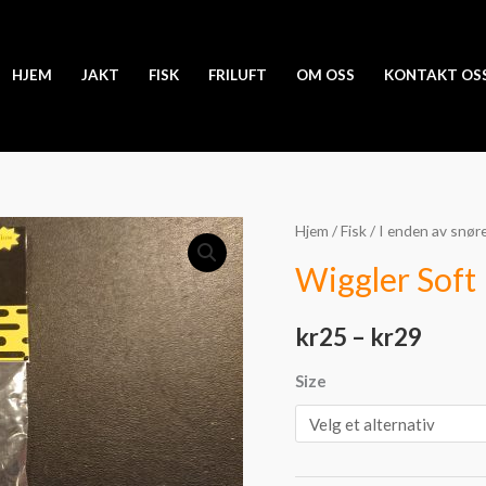
HJEM
JAKT
FISK
FRILUFT
OM OSS
KONTAKT OS
Wiggler
Hjem
/
Fisk
/
I enden av snør
Priso
Soft
Wiggler Soft
kr25
Beads
Rød
til
kr
25
–
kr
29
20stk
kr29
antall
Size