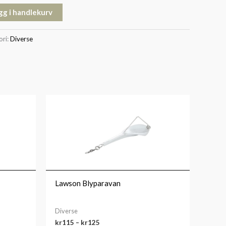
gg i handlekurv
ori:
Diverse
Prisområde:
kr115
til
kr125
Lawson Blyparavan
Diverse
kr
115
–
kr
125