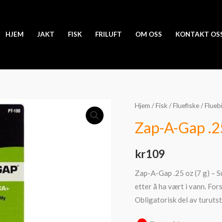
HJEM
JAKT
FISK
FRILUFT
OM OSS
KONTAKT OS
Hjem
/
Fisk
/
Fluefiske
/
Flueb
Zap-A-Gap .25
kr
109
Zap-A-Gap .25 oz (7 g) – Sup
etter å ha vært i vann. Fors
Obligatorisk del av turutst