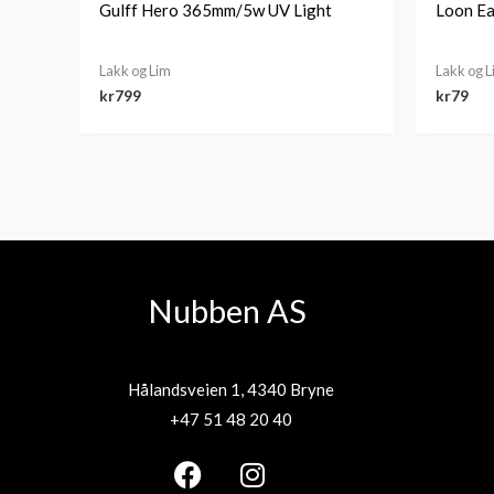
Gulff Hero 365mm/5w UV Light
Loon Ea
Lakk og Lim
Lakk og 
kr
799
kr
79
Nubben AS
Hålandsveien 1, 4340 Bryne
+47 51 48 20 40