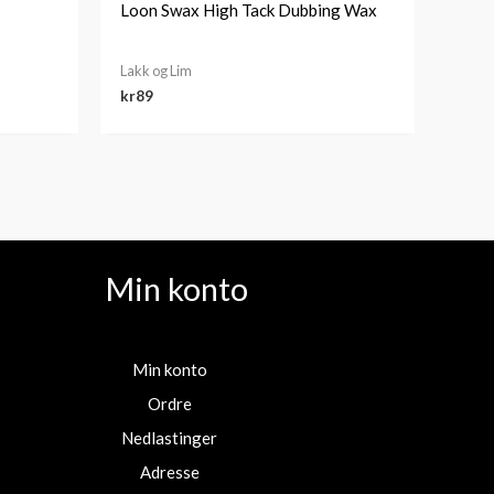
Loon Swax High Tack Dubbing Wax
Lakk og Lim
kr
89
Min konto
Min konto
Ordre
Nedlastinger
Adresse