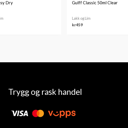
sy Dry
Gulff Classic 50ml Clear
Lim
Lakk og Lim
kr
459
Trygg og rask handel