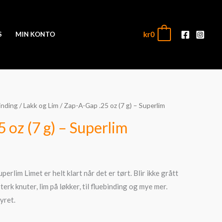
kr
0
0
S
MIN KONTO
inding
/
Lakk og Lim
/ Zap-A-Gap .25 oz (7 g) – Superlim
 oz (7 g) – Superlim
erlim Limet er helt klart når det er tørt. Blir ikke grått
terk knuter, lim på løkker, til fluebinding og mye mer.
yret.