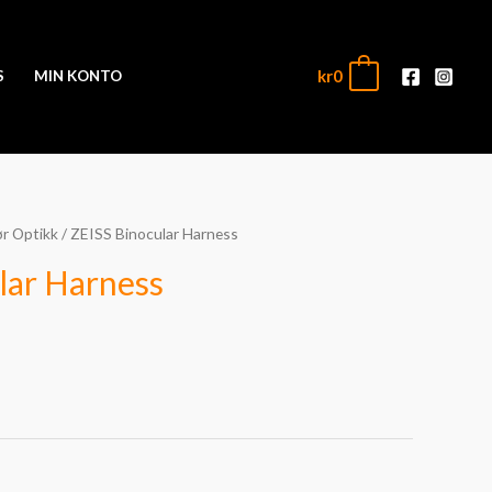
kr
0
0
S
MIN KONTO
ør Optikk
/ ZEISS Binocular Harness
lar Harness