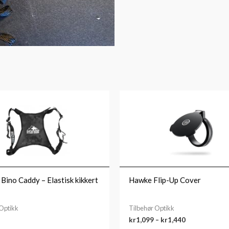
Prisområde:
kr1,099
til
kr1,440
Bino Caddy – Elastisk kikkert
Hawke Flip-Up Cover
 Optikk
Tilbehør Optikk
kr
1,099
–
kr
1,440