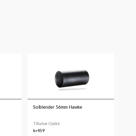
Solblender 56mm Hawke
Tilbehør Optikk
kr
459