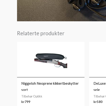
Relaterte produkter
Niggeloh Neoprene kikkertbeskytter
DeLuxe 
sort
sele
Tilbehør Optikk
Tilbehør
kr
799
kr
580