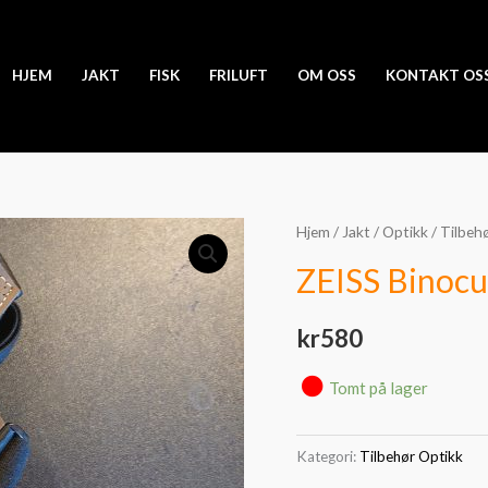
HJEM
JAKT
FISK
FRILUFT
OM OSS
KONTAKT OS
Hjem
/
Jakt
/
Optikk
/
Tilbeh
ZEISS Binocu
kr
580
Tomt på lager
Kategori:
Tilbehør Optikk