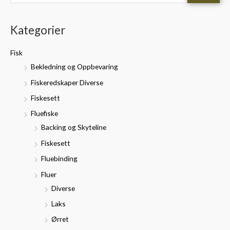
ø
i
a
k
n
k
Kategorier
e
.
s
t
p
p
Fisk
t
r
r
Bekledning og Oppbevaring
e
i
i
Fiskeredskaper Diverse
r
s
s
Fiskesett
:
Fluefiske
Backing og Skyteline
Fiskesett
Fluebinding
Fluer
Diverse
Laks
Ørret