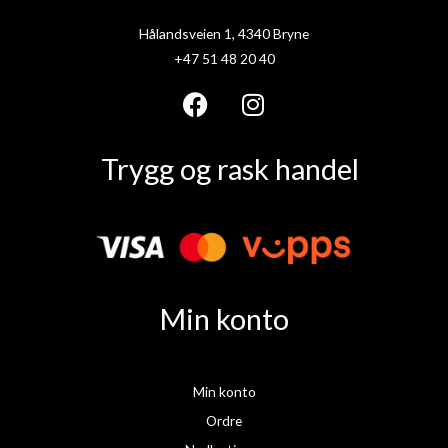
Hålandsveien 1, 4340 Bryne
+47 51 48 20 40
F
I
a
n
Trygg og rask handel
c
s
e
t
b
a
o
g
o
r
k
a
Min konto
m
Min konto
Ordre