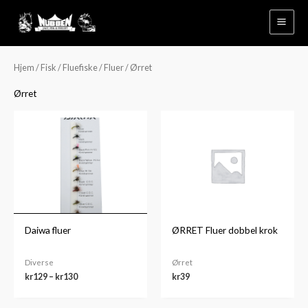
Hopp
rett
til
innholdet
Hjem
/
Fisk
/
Fluefiske
/
Fluer
/ Ørret
Ørret
Prisområde:
kr129
til
kr130
Daiwa fluer
ØRRET Fluer dobbel krok
Diverse
Ørret
kr
129
–
kr
130
kr
39