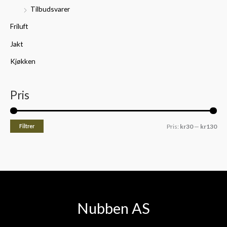
Tilbudsvarer
Friluft
Jakt
Kjøkken
Pris
Filtrer
Pris:
kr30
—
kr130
Nubben AS