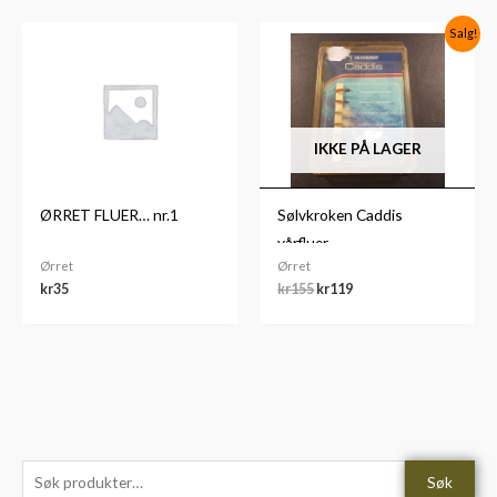
Opprinnelig
Nåværende
Salg!
pris
pris
var:
er:
kr155.
kr119.
IKKE PÅ LAGER
ØRRET FLUER… nr.1
Sølvkroken Caddis
vårfluer
Ørret
Ørret
kr
35
kr
155
kr
119
S
M
M
Søk