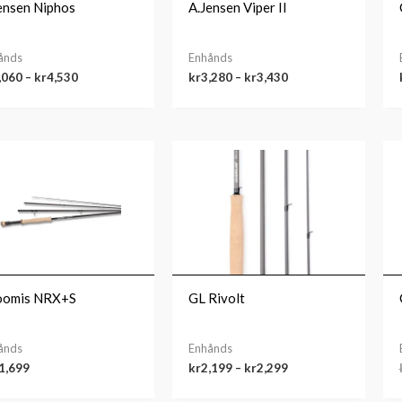
ensen Niphos
A.Jensen Viper II
ånds
Enhånds
,060
–
kr
4,530
kr
3,280
–
kr
3,430
Prisområde:
kr2,199
til
kr2,299
oomis NRX+S
GL Rivolt
ånds
Enhånds
1,699
kr
2,199
–
kr
2,299