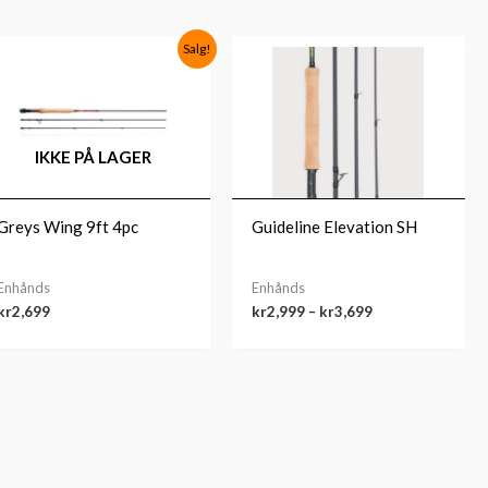
Prisområde:
Salg!
kr2,999
til
kr3,699
IKKE PÅ LAGER
Greys Wing 9ft 4pc
Guideline Elevation SH
Enhånds
Enhånds
kr
2,699
kr
2,999
–
kr
3,699