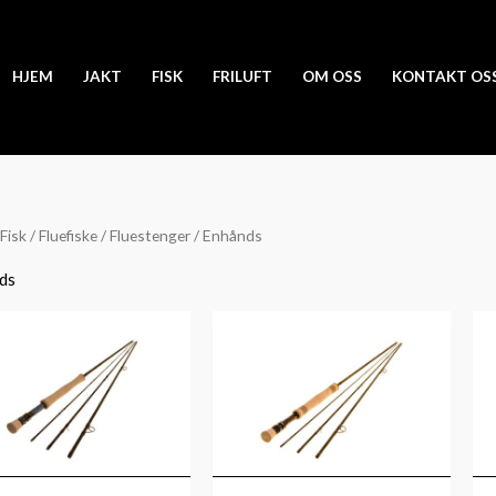
HJEM
JAKT
FISK
FRILUFT
OM OSS
KONTAKT OS
Fisk
/
Fluefiske
/
Fluestenger
/ Enhånds
ds
Prisområde:
Prisområde:
kr4,060
kr3,280
til
til
kr4,530
kr3,430