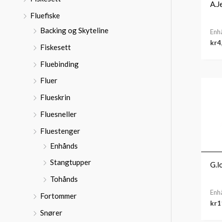
:
A.J
Fluefiske
Backing og Skyteline
Enh
kr
4
Fiskesett
Fluebinding
Fluer
Flueskrin
Fluesneller
Fluestenger
Enhånds
Stangtupper
G.l
Tohånds
Enh
Fortommer
kr
1
Snører