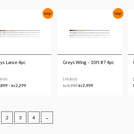
Prisområde:
Opprinnelig
Nåværende
Salg!
Salg!
kr1,899
pris
pris
til
var:
er:
kr2,299
kr4,999.
kr2,999.
ys Lance 4pc
Greys Wing – 10ft #7 4pc
ånds
Enhånds
,899
–
kr
2,299
kr
4,999
kr
2,999
2
3
4
→