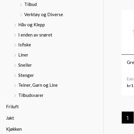
Tilbud
Verktøy og Diverse
Håv og Klepp
I enden av snøret
Isfiske
Liner
Gre
Sneller
Stenger
Enh
Teiner, Garn og Line
kr
1
Tilbudsvarer
Friluft
1
Jakt
Kjøkken