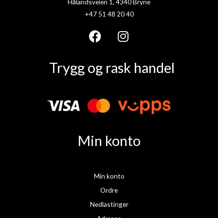
Hålandsveien 1, 4340 Bryne
+47 51 48 20 40
F
I
a
n
Trygg og rask handel
c
s
e
t
b
a
o
g
o
r
k
a
Min konto
m
Min konto
Ordre
Nedlastinger