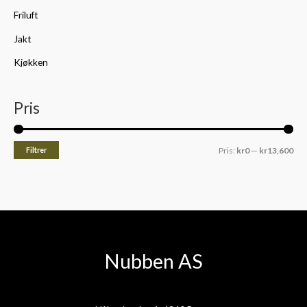
Friluft
Jakt
Kjøkken
Pris
Filtrer
Pris:
kr0
—
kr13,600
Nubben AS