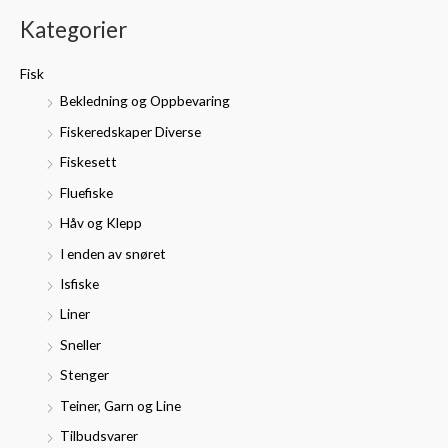
k
n
k
Kategorier
e
.
s
t
p
p
Fisk
t
r
r
Bekledning og Oppbevaring
e
i
i
Fiskeredskaper Diverse
r
s
s
Fiskesett
:
Fluefiske
Håv og Klepp
I enden av snøret
Isfiske
Liner
Sneller
Stenger
Teiner, Garn og Line
Tilbudsvarer