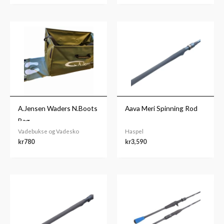
A.Jensen Waders N.Boots
Aava Meri Spinning Rod
Bag
Vadebukse og Vadesko
Haspel
kr
780
kr
3,590
Prisområde:
kr5,390
til
kr6,990