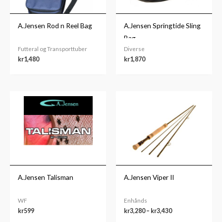
A.Jensen Rod n Reel Bag
A.Jensen Springtide Sling
Bag
Futteral og Transporttuber
Diverse
kr
1,480
kr
1,870
Prisområde:
kr3,280
til
kr3,430
A.Jensen Talisman
A.Jensen Viper II
WF
Enhånds
kr
599
kr
3,280
–
kr
3,430