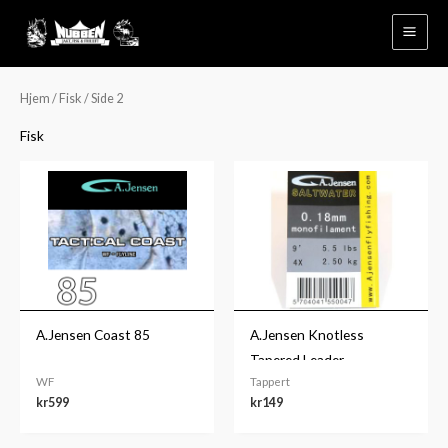
Hopp
rett
til
innholdet
Hjem
/
Fisk
/ Side 2
Fisk
A.Jensen Coast 85
A.Jensen Knotless
Tapered Leader
WF
Tappert
kr
599
kr
149