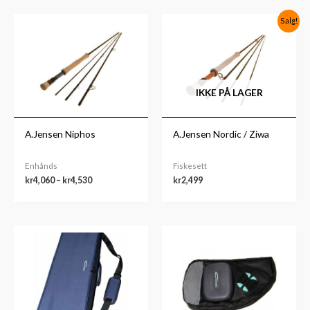
Prisområde:
Salg!
kr4,060
til
kr4,530
IKKE PÅ LAGER
A.Jensen Niphos
A.Jensen Nordic / Ziwa
Enhånds
Fiskesett
kr
4,060
–
kr
4,530
kr
2,499