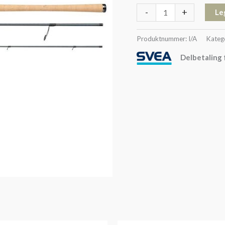
-
+
Le
Produktnummer:
I/A
Kateg
Delbetaling 