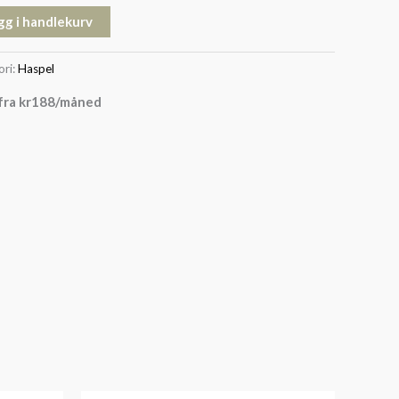
gg i handlekurv
ori:
Haspel
fra
kr
188
/måned