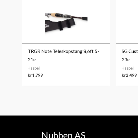
TRGR Note Teleskopstang 8,6ft 5-
SG Cust
21g
23g
Haspel
Haspel
kr
1,799
kr
2,499
Nubben AS