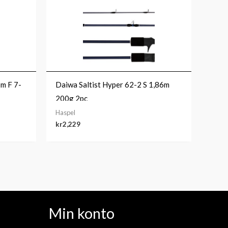
m F 7-
Daiwa Saltist Hyper 62-2 S 1,86m
200g 2pc
Haspel
kr
2,229
Min konto