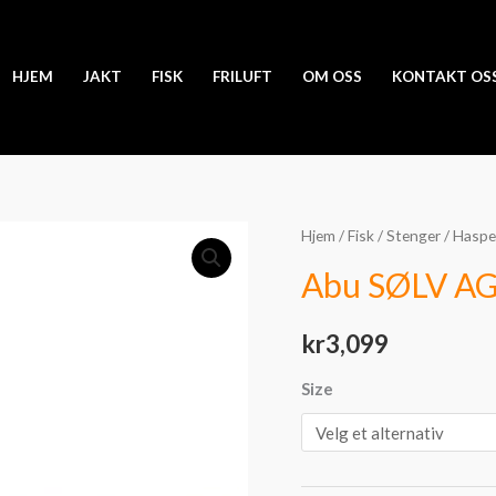
HJEM
JAKT
FISK
FRILUFT
OM OSS
KONTAKT OS
Abu
Hjem
/
Fisk
/
Stenger
/
Haspe
SØLV
Abu SØLV A
AG2
antall
kr
3,099
Size