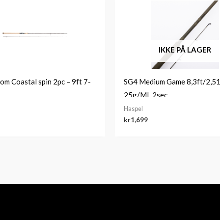
IKKE PÅ LAGER
om Coastal spin 2pc – 9ft 7-
SG4 Medium Game 8,3ft/2,51
25g/ML 2sec
Haspel
kr
1,699