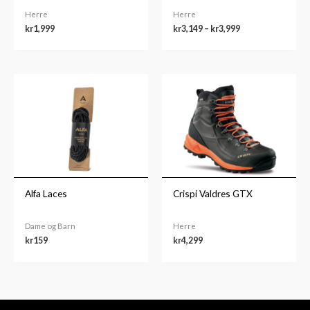
Herre
Herre
kr
1,999
kr
3,149
–
kr
3,999
Alfa Laces
Crispi Valdres GTX
Dame og Barn
Herre
kr
159
kr
4,299