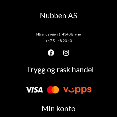
Nubben AS
Hålandsveien 1, 4340 Bryne
+47 51 48 20 40
F
I
a
n
Trygg og rask handel
c
s
e
t
b
a
o
g
o
r
k
a
Min konto
m