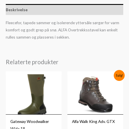
Beskrivelse
Fleecefor, tapede sømmer og isolerende yttersåle sørger for varm
komfort og godt grep på snø. ALFA Overtrekksstøvel kan enkelt
rulles sammen og plasseres i sekken.
Relaterte produkter
Prisområde:
Salg!
kr3,149
til
kr3,999
Gateway Woodwalker
Alfa Walk King Adv. GTX
Wide 18