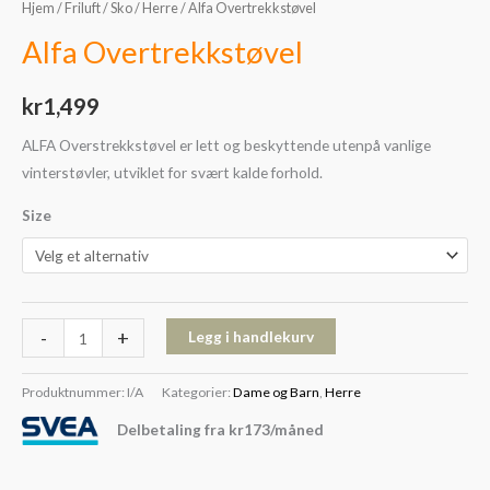
Hjem
/
Friluft
/
Sko
/
Herre
/ Alfa Overtrekkstøvel
Alfa Overtrekkstøvel
kr
1,499
ALFA Overstrekkstøvel er lett og beskyttende utenpå vanlige
vinterstøvler, utviklet for svært kalde forhold.
Size
-
+
Legg i handlekurv
Produktnummer:
I/A
Kategorier:
Dame og Barn
,
Herre
Delbetaling fra
kr
173
/måned