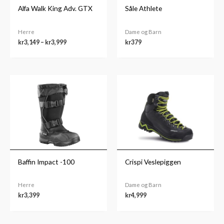
Alfa Walk King Adv. GTX
Såle Athlete
Herre
Dame og Barn
kr
3,149
–
kr
3,999
kr
379
Baffin Impact -100
Crispi Veslepiggen
Herre
Dame og Barn
kr
3,399
kr
4,999