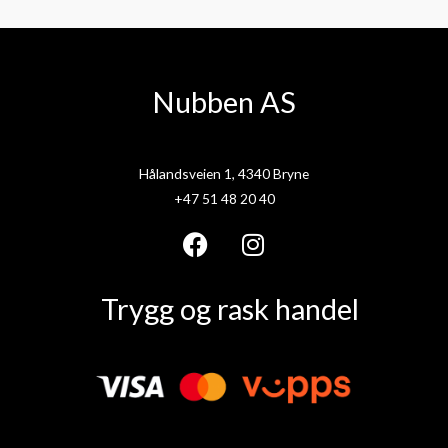
Nubben AS
Hålandsveien 1, 4340 Bryne
+47 51 48 20 40
F
I
a
n
Trygg og rask handel
c
s
e
t
b
a
o
g
o
r
k
a