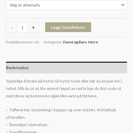
-
+
Legg i handlekurv
Produktnummer:
I/A
Kategorier:
Dame og Barn
,
Herre
Beskrivelse
Ypperlige å bruke på hytte-til-hytte turer eller når du kryper inn i
teltet. Må du ut et lite ærend i løpet av natta kan du fint rusle ut
med disse og komme inn igjen like varm på føttene.
– Tøflene har, stramming i toppen og over vristen. Antiskli på
yttersålen.
– Romslige i størrelsen.
– Spesifikasjoner: