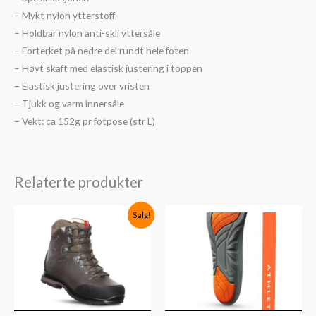
– Mykt nylon ytterstoff
– Holdbar nylon anti-skli yttersåle
– Forterket på nedre del rundt hele foten
– Høyt skaft med elastisk justering i toppen
– Elastisk justering over vristen
– Tjukk og varm innersåle
– Vekt: ca 152g pr fotpose (str L)
Relaterte produkter
Prisområde:
Salg!
kr3,149
til
kr3,999