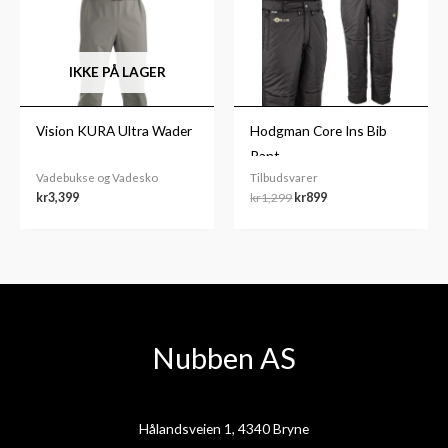
kr1,299.
kr899.
IKKE PÅ LAGER
Vision KURA Ultra Wader
Hodgman Core Ins Bib
Pant
Vadebukse og Vadesko
Tilbudsvarer
kr
3,399
kr
1,299
kr
899
Nubben AS
Hålandsveien 1, 4340 Bryne