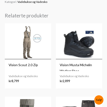
Kategori:
Vadebukse og Vadesko
Relaterte produkter
Vision Scout 2.0 Zip
Vision Musta Michelin
Wading Shoe
Vadebukse og Vadesko
Vadebukse og Vadesko
kr
8,799
kr
2,899
Opprinnelig
Nåværende
Salg!
pris
pris
var:
er: