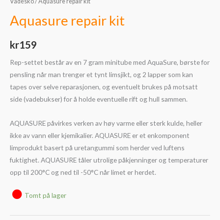
Vadesko
/ Aquasure repair kit
Aquasure repair kit
kr
159
Rep-settet består av en 7 gram minitube med AquaSure, børste for
pensling når man trenger et tynt limsjikt, og 2 lapper som kan
tapes over selve reparasjonen, og eventuelt brukes på motsatt
side (vadebukser) for å holde eventuelle rift og hull sammen.
AQUASURE påvirkes verken av høy varme eller sterk kulde, heller
ikke av vann eller kjemikalier. AQUASURE er et enkomponent
limprodukt basert på uretangummi som herder ved luftens
fuktighet. AQUASURE tåler utrolige påkjenninger og temperaturer
opp til 200°C og ned til -50°C når limet er herdet.
Tomt på lager