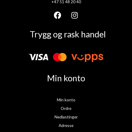
+47 51 48 20 40
F
I
a
n
Trygg og rask handel
c
s
e
t
b
a
o
g
o
r
k
a
Min konto
m
Min konto
Ordre
Nedlastinger
Adresse