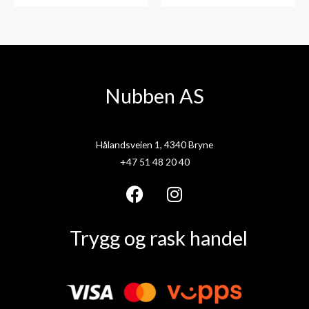
Nubben AS
Hålandsveien 1, 4340 Bryne
+47 51 48 20 40
F
I
a
n
Trygg og rask handel
c
s
e
t
b
a
o
g