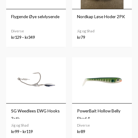
Flygende Øye selvlysende
Nordkap Løse Hoder 2PK
Diverse
Jig og Shad
kr
129
–
kr
349
kr
79
Prisområde:
kr99
til
kr119
SG Weedlees EWG Hooks
PowerBait Hollow Belly
3stk
Shad 4
Jig og Shad
Diverse
kr
99
–
kr
119
kr
89