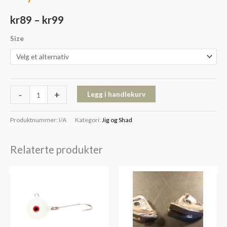
kr
89
–
kr
99
Size
-
+
Legg i handlekurv
Produktnummer:
I/A
Kategori:
Jig og Shad
Relaterte produkter
Prisområde:
kr129
til
kr349