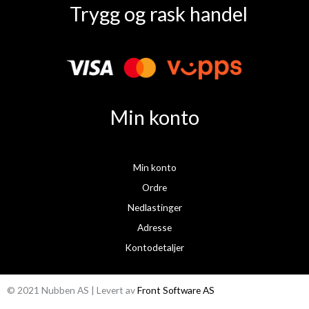
a
n
Trygg og rask handel
c
s
e
t
b
a
o
g
o
r
k
a
Min konto
m
Min konto
Ordre
Nedlastinger
Adresse
Kontodetaljer
© 2021 Nubben AS | Levert av
Front Software AS