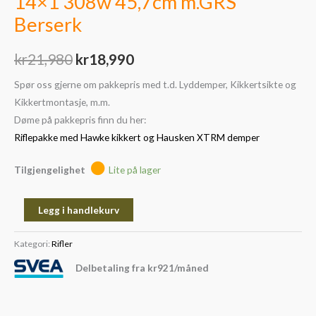
14×1 308w 45,7cm m.GRS
Berserk
kr
21,980
kr
18,990
Spør oss gjerne om pakkepris med t.d. Lyddemper, Kikkertsikte og
Kikkertmontasje, m.m.
Døme på pakkepris finn du her:
Riflepakke med Hawke kikkert og Hausken XTRM demper
Tilgjengelighet
Lite på lager
Legg i handlekurv
Kategori:
Rifler
Delbetaling fra
kr
921
/måned