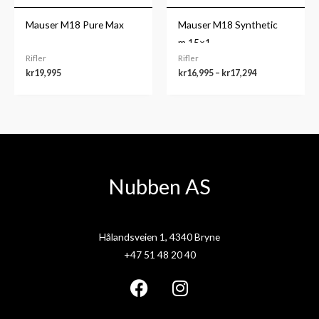
Mauser M18 Pure Max
Mauser M18 Synthetic
m.15×1
Rifler
Rifler
kr
19,995
kr
16,995
–
kr
17,294
Nubben AS
Hålandsveien 1, 4340 Bryne
+47 51 48 20 40
F
I