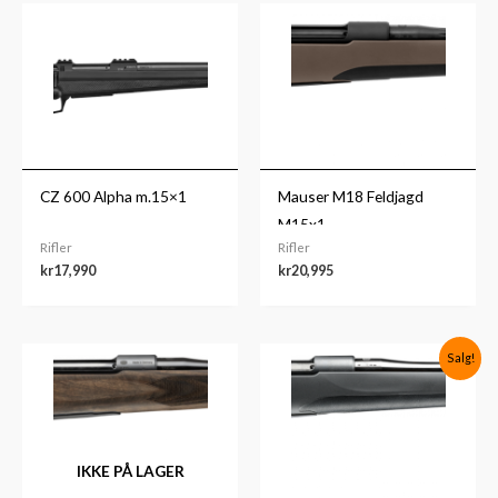
CZ 600 Alpha m.15×1
Mauser M18 Feldjagd
M15x1
Rifler
Rifler
kr
17,990
kr
20,995
Prisområde:
Salg!
kr16,995
til
kr17,294
IKKE PÅ LAGER