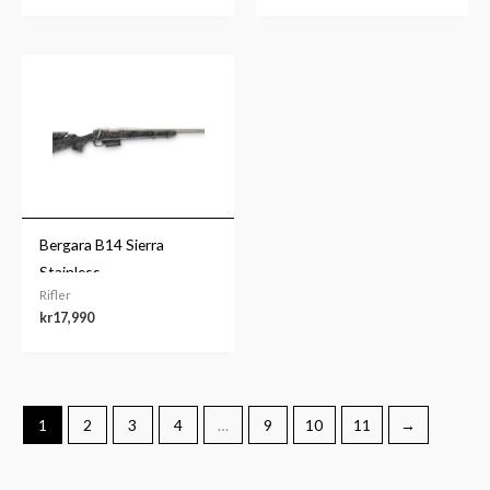
Bergara B14 Sierra
Stainless
Rifler
kr
17,990
1
2
3
4
…
9
10
11
→