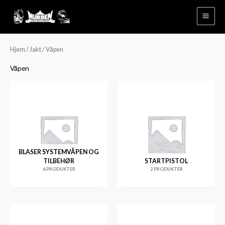
Hopp
rett
til
innholdet
Hjem
/
Jakt
/ Våpen
Våpen
BLASER SYSTEMVÅPEN OG
TILBEHØR
STARTPISTOL
6 PRODUKTER
2 PRODUKTER