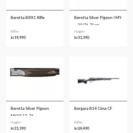
Beretta BRX1 Rifle
Beretta Silver Pigeon I MY
– 20/76 71cm
Rifler
Hagler
kr
19,990
kr
31,390
Beretta Silver Pigeon
Bergara B14 Cima CF
MY19 12-76
Hagler
Rifler
kr
31,390
kr
24,490