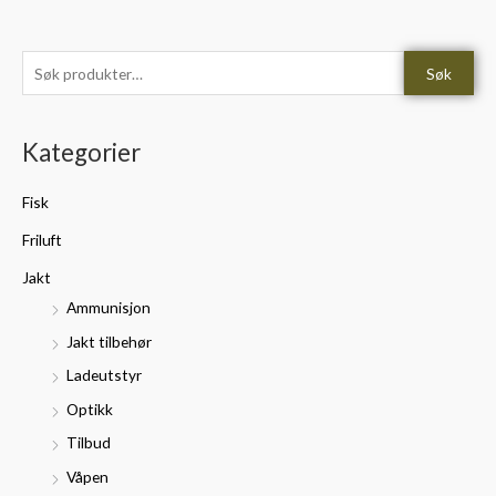
S
M
M
Søk
ø
i
a
k
n
k
Kategorier
e
.
s
t
p
p
Fisk
t
r
r
Friluft
e
i
i
r
Jakt
s
s
:
Ammunisjon
Jakt tilbehør
Ladeutstyr
Optikk
Tilbud
Våpen