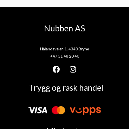
Nubben AS
Hålandsveien 1, 4340 Bryne
+47 51 48 20 40
F
I
a
n
Trygg og rask handel
c
s
e
t
b
a
o
g
o
r
k
a