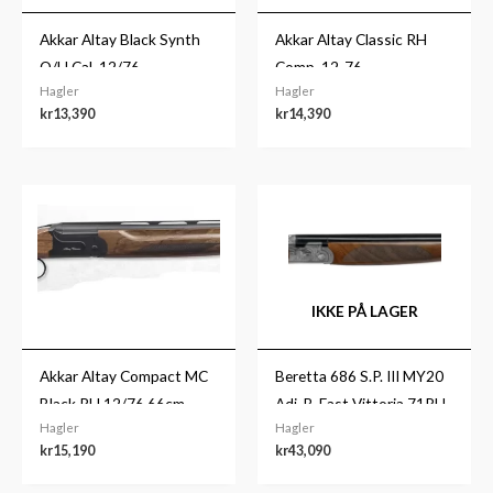
Akkar Altay Black Synth
Akkar Altay Classic RH
O/U Cal. 12/76
Comp. 12-76
Hagler
Hagler
kr
13,390
kr
14,390
IKKE PÅ LAGER
Akkar Altay Compact MC
Beretta 686 S.P. III MY20
Black RH 12/76 66cm
Adj. B-Fast Vittoria 71RH
Hagler
Hagler
kr
15,190
kr
43,090