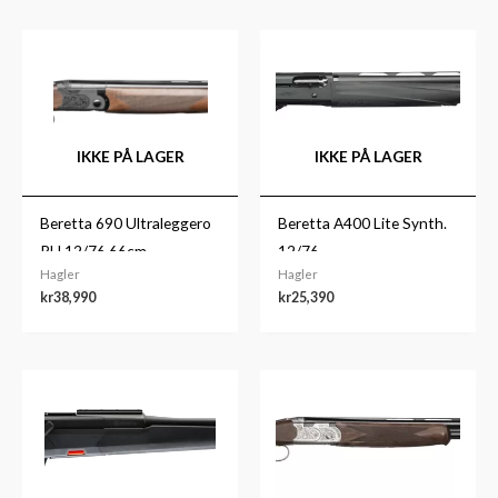
IKKE PÅ LAGER
IKKE PÅ LAGER
Beretta 690 Ultraleggero
Beretta A400 Lite Synth.
RH 12/76 66cm
12/76
Hagler
Hagler
kr
38,990
kr
25,390