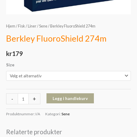
Hjem
/
Fisk
/
Liner
/
Sene
/ Berkley FluoroShield 274m
Berkley FluoroShield 274m
kr
179
Size
-
+
Legg i handlekurv
Produktnummer:
I/A
Kategori:
Sene
Relaterte produkter