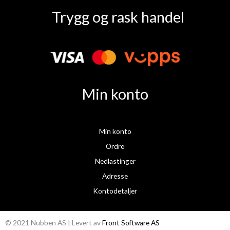
a
n
Trygg og rask handel
c
s
e
t
b
a
o
g
o
r
k
a
Min konto
m
Min konto
Ordre
Nedlastinger
Adresse
Kontodetaljer
© 2021 Nubben AS | Levert av
Front Software AS