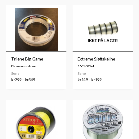
Prisområde:
Prisområde:
kr299
kr149
til
til
kr349
kr199
IKKE PÅ LAGER
Trilene Big Game
Extreme Sjøfiskeline
Fluorocarbon
1X100M
Sene
Sene
kr
299
–
kr
349
kr
149
–
kr
199
Prisområde:
kr157
til
kr319