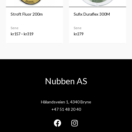
Stroft Fluor 200m
Sufix Duraflex 300M
Sene
Sene
kr
157
–
kr
319
kr
279
Nubben AS
Hålandsveien 1, 4340 Bryne
+47 51 48 20 40
F
I