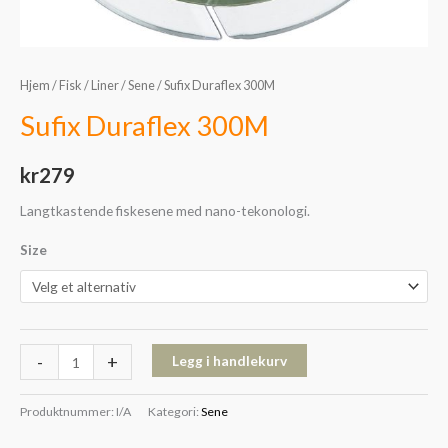
Hjem
/
Fisk
/
Liner
/
Sene
/ Sufix Duraflex 300M
Sufix Duraflex 300M
kr
279
Langtkastende fiskesene med nano-tekonologi.
Size
-
+
Legg i handlekurv
Produktnummer:
I/A
Kategori:
Sene