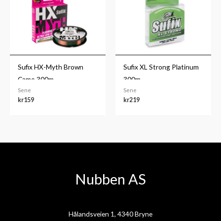
Sufix HX-Myth Brown
Sufix XL Strong Platinum
Camo 300m
300m
Sene
Sene
kr
159
kr
219
Nubben AS
Hålandsveien 1, 4340 Bryne