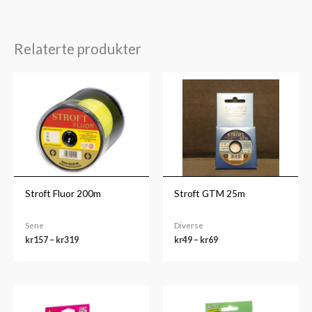
Relaterte produkter
Prisområde:
Prisområde:
kr157
kr49
til
til
kr319
kr69
Stroft Fluor 200m
Stroft GTM 25m
Sene
Diverse
kr
157
–
kr
319
kr
49
–
kr
69