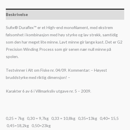
Beskrivelse
Sufix® Duraflex™ er et High-end monofilament, med ekstrem
følsomhet i kombinasjon med høy styrke og lav strekk, samtidig
som den har meget lite minne. Lavt minne gir lange kast. Det er G2
Precision Winding Process som gir senen nær null minne på
spolen.
Testvinner i Alt om Fiske nr. 04/09. Kommentar: – Høyest
bruddstyrke med riktig dimensjon! –
Karakter 6 av 6 i Villmarksliv utgave nr. 5 – 2009.
0,25 = 7kg 0,30 = 9,7kg 0,33 = 10,8kg 0,35=13kg 0,40= 15,5
0,45=18,2kg 0,50=23kg