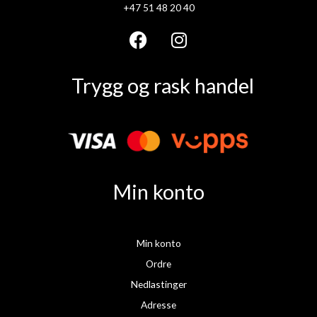
+47 51 48 20 40
F
I
a
n
Trygg og rask handel
c
s
e
t
b
a
o
g
o
r
k
a
Min konto
m
Min konto
Ordre
Nedlastinger
Adresse