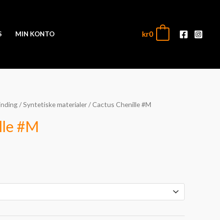
kr
0
0
S
MIN KONTO
inding
/
Syntetiske materialer
/ Cactus Chenille #M
lle #M