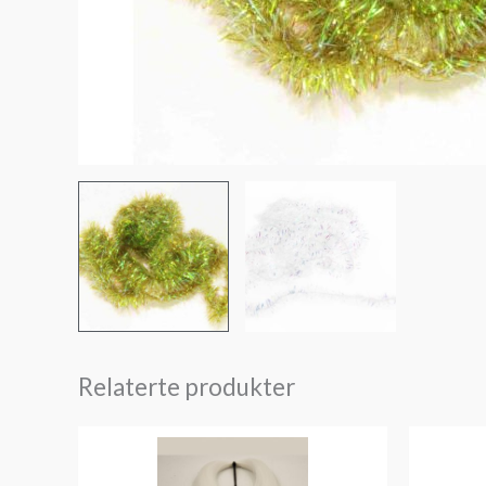
Relaterte produkter