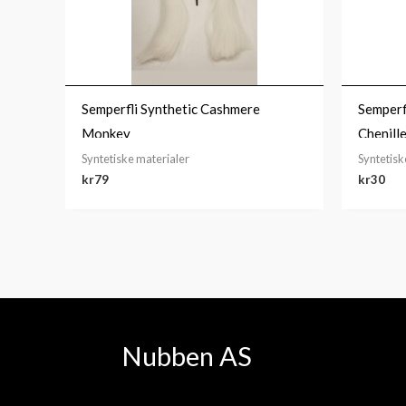
Semperfli Synthetic Cashmere
Semperf
Monkey
Chenill
Syntetiske materialer
Syntetisk
kr
79
kr
30
Nubben AS