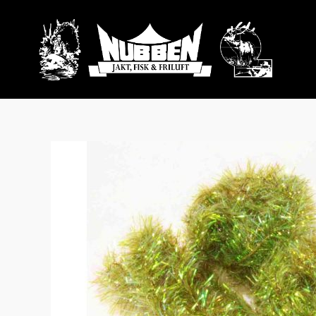
Hopp
rett
til
innholdet