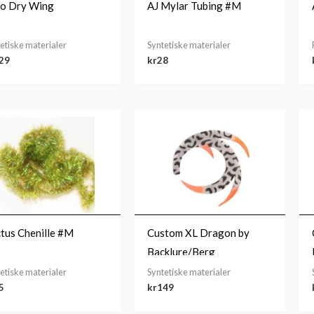
o Dry Wing
AJ Mylar Tubing #M
etiske materialer
Syntetiske materialer
29
kr
28
tus Chenille #M
Custom XL Dragon by
Backlure/Berg
etiske materialer
Syntetiske materialer
5
kr
149