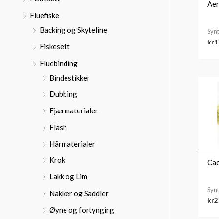
:
Aer
Fluefiske
Backing og Skyteline
Synt
kr
1
Fiskesett
Fluebinding
Bindestikker
Dubbing
Fjærmaterialer
Flash
Hårmaterialer
Krok
Cac
Lakk og Lim
Synt
Nakker og Saddler
kr
2
Øyne og fortynging