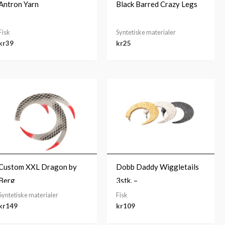
Antron Yarn
Black Barred Crazy Legs
Fisk
Syntetiske materialer
kr
39
kr
25
Custom XXL Dragon by
Dobb Daddy Wiggletails
Berg
3stk. –
Gold/Silver/Chartreuse
Syntetiske materialer
Fisk
kr
149
kr
109
Jumbo Slim