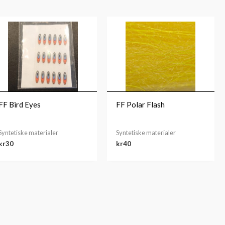
FF Bird Eyes
FF Polar Flash
Syntetiske materialer
Syntetiske materialer
kr
30
kr
40