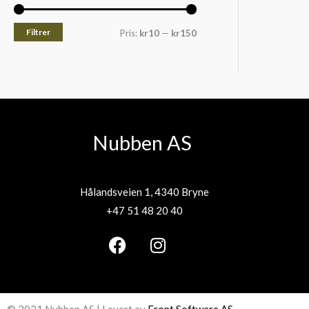
Filtrer
Pris:
kr10
—
kr150
Nubben AS
Hålandsveien 1, 4340 Bryne
+47 51 48 20 40
F
I
a
n
c
s