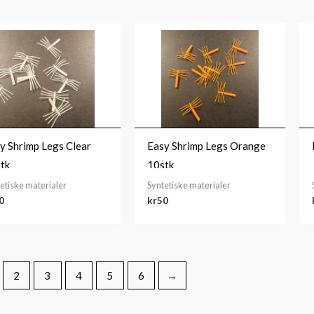
y Shrimp Legs Clear
Easy Shrimp Legs Orange
tk
10stk
etiske materialer
Syntetiske materialer
0
kr
50
2
3
4
5
6
→