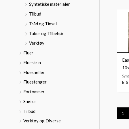
Syntetiske materialer
Tilbud
Tråd og Tinsel
Tuber og Tilbehør
Verktøy
Fluer
Eas
Flueskrin
10s
Fluesneller
Synt
Fluestenger
kr
5
Fortommer
Snører
Tilbud
1
Verktøy og Diverse