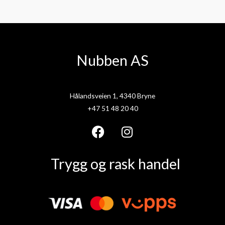
Nubben AS
Hålandsveien 1, 4340 Bryne
+47 51 48 20 40
F
I
a
n
Trygg og rask handel
c
s
e
t
b
a
o
g
o
r