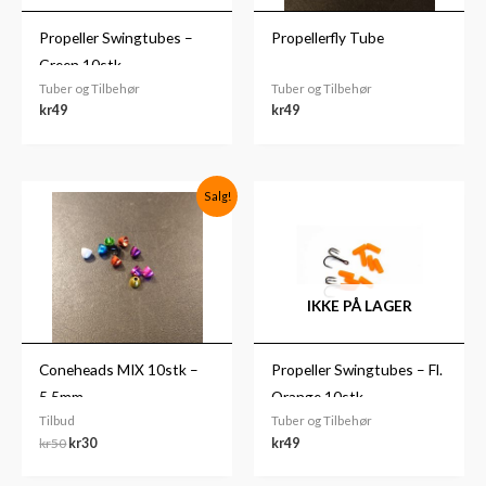
Propeller Swingtubes –
Propellerfly Tube
Green 10stk
Tuber og Tilbehør
Tuber og Tilbehør
kr
49
kr
49
Opprinnelig
Nåværende
Salg!
pris
pris
var:
er:
kr50.
kr30.
IKKE PÅ LAGER
Coneheads MIX 10stk –
Propeller Swingtubes – Fl.
5,5mm
Orange 10stk
Tilbud
Tuber og Tilbehør
kr
50
kr
30
kr
49