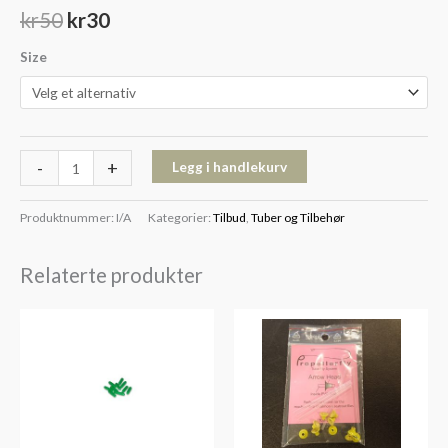
kr
50
kr
30
Size
-
+
Legg i handlekurv
Produktnummer:
I/A
Kategorier:
Tilbud
,
Tuber og Tilbehør
Relaterte produkter