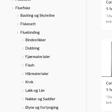
:
Con
Fluefiske
5,
Backing og Skyteline
Til
kr
5
Fiskesett
Fluebinding
Bindestikker
Dubbing
Fjærmaterialer
Flash
Hårmaterialer
Krok
Con
5,
Lakk og Lim
Til
Nakker og Saddler
kr
5
Øyne og fortynging