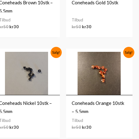
Coneheads Brown 10stk –
Coneheads Gold 10stk
5,5mm
Tilbud
Tilbud
kr
50
kr
30
kr
50
kr
30
Opprinnelig
Nåværende
Opprinnelig
Nåværende
Salg!
Salg!
pris
pris
pris
pris
var:
er:
var:
er:
kr50.
kr30.
kr50.
kr30.
Coneheads Nickel 10stk –
Coneheads Orange 10stk
5,5mm
– 5,5mm
Tilbud
Tilbud
kr
50
kr
30
kr
50
kr
30