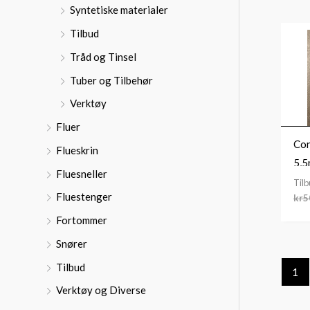
Syntetiske materialer
Tilbud
Tråd og Tinsel
Tuber og Tilbehør
Verktøy
Fluer
Con
Flueskrin
5,
Fluesneller
Til
Fluestenger
kr
5
Fortommer
Snører
Tilbud
1
Verktøy og Diverse