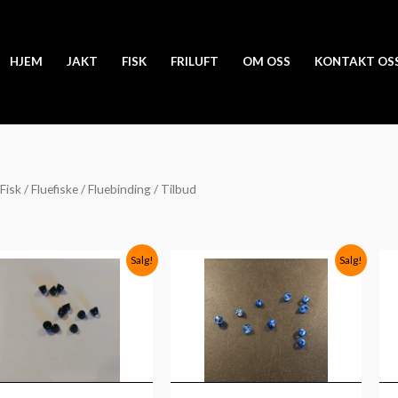
HJEM
JAKT
FISK
FRILUFT
OM OSS
KONTAKT OS
Fisk
/
Fluefiske
/
Fluebinding
/ Tilbud
Opprinnelig
Nåværende
Opprinnelig
Nåværende
Salg!
Salg!
pris
pris
pris
pris
var:
er:
var:
er:
kr50.
kr30.
kr50.
kr30.