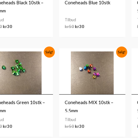
eheads Black 10stk –
Coneheads Blue 10stk
5mm
bud
Tilbud
0
kr
30
kr
50
kr
30
Opprinnelig
Nåværende
Opprinnelig
Nåværende
Salg!
Salg!
pris
pris
pris
pris
var:
er:
var:
er:
kr50.
kr30.
kr50.
kr30.
eheads Green 10stk –
Coneheads MIX 10stk –
5mm
5,5mm
bud
Tilbud
0
kr
30
kr
50
kr
30