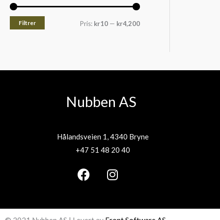
Filtrer
Pris:
kr10
—
kr4,200
Nubben AS
Hålandsveien 1, 4340 Bryne
+47 51 48 20 40
F
I
a
n
c
s